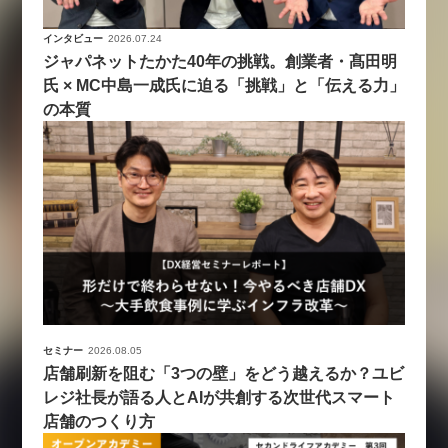
インタビュー
2026.07.24
ジャパネットたかた40年の挑戦。創業者・髙田明
氏 × MC中島一成氏に迫る「挑戦」と「伝える力」
の本質
セミナー
2026.08.05
店舗刷新を阻む「3つの壁」をどう越えるか？ユビ
レジ社長が語る人とAIが共創する次世代スマート
店舗のつくり方