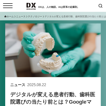
DXは、人の物語。AIは変革の起爆剤。
ホーム
ニュース
テクノロジー
デジタルが変える患者行動、歯科医院選びの当たり前とは？
検索
コラム
インタビュー
セミナー
ニュース
サービスメニュー
日本オムニチャネル協会
トップページ
現在開催予定のセミナー
特集
動画
【8/12開催】「イノベーションを
セミナー
サイトマップ
数値化する」～投資される事業の
お問い合わせ
基準と、終活DX「SouSou」に
個人情報保護法について
学ぶ資金調達・巻き込みのリアル
ニュース
2025.08.22
運営会社
～
デジタルが変える患者行動、歯科医
採用情報
2026-06-10
院選びの当たり前とは？Googleマ