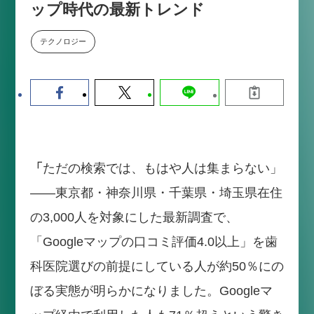
ップ時代の最新トレンド
【9/30開催】AIで何でもできる時
セミナー
代に、なぜ「DX人財」というキ
ャリアが求められるのか
テクノロジー
2026-08-07
「
ただの検索では、もはや人は集まらない」
――東京都・神奈川県・千葉県・埼玉県在住
の3,000人を対象にした最新調査で、
「Googleマップの口コミ評価4.0以上」を歯
科医院選びの前提にしている人が約50％にの
ぼる実態が明らかになりました。Googleマ