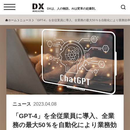
DXは、人の物語。AIは変革の起爆剤。
ホーム
ニュース
「GPT-4」を全従業員に導入、全業務の最大50％を自動化により業務効
検索
コラム
インタビュー
セミナー
ニュース
サービスメニュー
日本オムニチャネル協会
トップページ
現在開催予定のセミナー
特集
動画
【8/6開催】AIエージェント時
セミナー
サイトマップ
代、日本企業は何から始めるべき
お問い合わせ
か。〜シリコンバレーAX最新潮
個人情報保護法について
流から学ぶ〜
ニュース
2023.04.08
運営会社
2026-08-03
「GPT-4」を全従業員に導入、全業
採用情報
務の最大50％を自動化により業務効
【8/12開催】「イノベーションを
セミナー