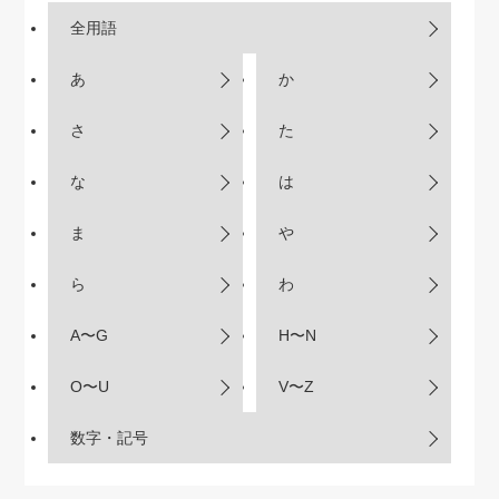
全用語
あ
か
さ
た
な
は
ま
や
ら
わ
A〜G
H〜N
O〜U
V〜Z
数字・記号