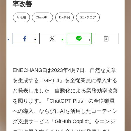
率改善
数値化する」～投資される事業の
基準と、終活DX「SouSou」に
学ぶ資金調達・巻き込みのリアル
AI活用
ChatGPT
DX事例
エンジニア
～
2026-06-10
ENECHANGEは2023年4月7日、自然な文章
を生成する「GPT-4」を全従業員に導入する
と発表しました。自動化による業務効率改善
を図ります。「ChatGPT Plus」の全従業員
への導入、ならびにAIを活用したコーディン
グ支援サービス「GitHub Copilot」をエンジ