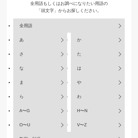
全用語もしくはお調べになりたい用語の
「頭文字」からお探しください。
全用語
あ
か
さ
た
な
は
ま
や
ら
わ
A〜G
H〜N
O〜U
V〜Z