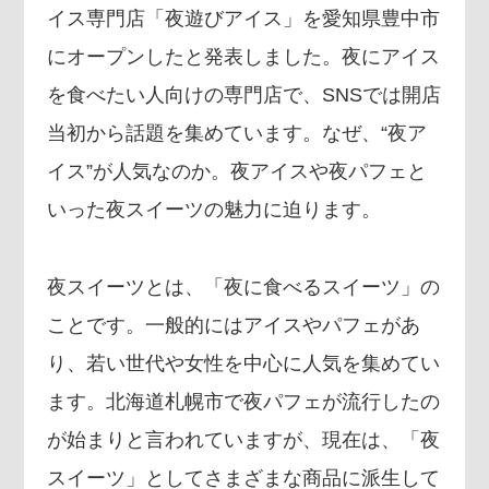
数値化する」～投資される事業の
イス専門店「夜遊びアイス」を愛知県豊中市
基準と、終活DX「SouSou」に
にオープンしたと発表しました。夜にアイス
学ぶ資金調達・巻き込みのリアル
～
を食べたい人向けの専門店で、SNSでは開店
2026-06-10
当初から話題を集めています。なぜ、“夜ア
イス”が人気なのか。夜アイスや夜パフェと
いった夜スイーツの魅力に迫ります。
夜スイーツとは、「夜に食べるスイーツ」の
ことです。一般的にはアイスやパフェがあ
り、若い世代や女性を中心に人気を集めてい
ます。北海道札幌市で夜パフェが流行したの
が始まりと言われていますが、現在は、「夜
スイーツ」としてさまざまな商品に派生して