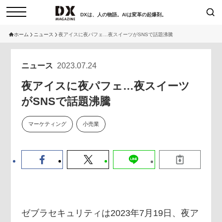
DXは、人の物語。AIは変革の起爆剤。
ホーム
ニュース
夜アイスに夜パフェ…夜スイーツがSNSで話題沸騰
検索
コラム
インタビュー
ニュース
2023.07.24
セミナー
ニュース
夜アイスに夜パフェ…夜スイーツ
サービスメニュー
日本オムニチャネル協会
がSNSで話題沸騰
トップページ
現在開催予定のセミナー
マーケティング
小売業
特集
動画
非公開: 【8/6開催】AIエージェン
セミナー
サイトマップ
ト時代、日本企業は何から始める
お問い合わせ
べきか。〜シリコンバレーAX最
個人情報保護法について
新潮流から学ぶ〜
運営会社
2026-08-03
採用情報
ゼブラセキュリティは2023年7月19日、夜ア
【8/12開催】「イノベーションを
セミナー