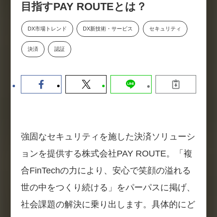
目指すPAY ROUTEとは？
数値化する」～投資される事業の
基準と、終活DX「SouSou」に
学ぶ資金調達・巻き込みのリアル
DX市場トレンド
DX新技術・サービス
セキュリティ
～
決済
認証
2026-06-10
強固なセキュリティを施した決済ソリューシ
ョンを提供する株式会社PAY ROUTE。「複
合FinTechの力により、安心で笑顔の溢れる
世の中をつくり続ける」をパーパスに掲げ、
社会課題の解決に乗り出します。具体的にど