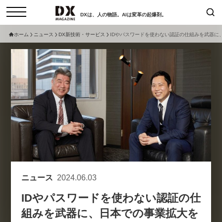
DXは、人の物語。AIは変革の起爆剤。
ホーム
ニュース
DX新技術・サービス
IDやパスワードを使わない認証の仕組みを武器に、
検索
コラム
インタビュー
セミナー
ニュース
サービスメニュー
日本オムニチャネル協会
トップページ
現在開催予定のセミナー
特集
動画
非公開: 【8/6開催】AIエージェン
セミナー
サイトマップ
ト時代、日本企業は何から始める
お問い合わせ
べきか。〜シリコンバレーAX最
個人情報保護法について
新潮流から学ぶ〜
ニュース
2024.06.03
運営会社
2026-08-03
IDやパスワードを使わない認証の仕
採用情報
組みを武器に、日本での事業拡大を
【8/12開催】「イノベーションを
セミナー