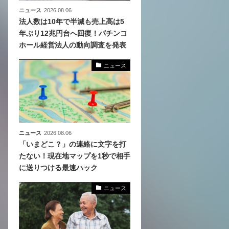
ニュース
2026.08.06
法人数は10年で半減も売上高は5
年ぶり12兆円台へ回復！パチンコ
ホール経営法人の動向調査を発表
ニュース
ニュース
2026.08.06
「いまどこ？」の連絡に文字を打
たない！現在地マップを1秒で相手
に送りつける最速ハック
ニュース