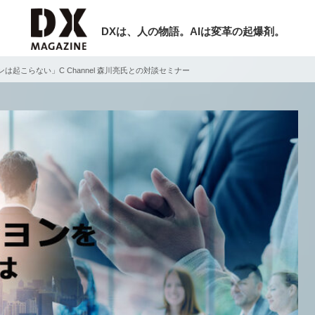
DXは、人の物語。AIは変革の起爆剤。
起こらない」C Channel 森川亮氏との対談セミナー
検索
ラム
インタビュー
ミナー
ニュース
ービスメニュー
日本オムニチャネル協会
現在開催予定のセミナー
トップページ
特集
非公開: 【8/6開催】AIエージェント時
セミナー
動画
代、日本企業は何から始めるべきか。
サイトマップ
シリコンバレーAX最新潮流から学ぶ
お問い合わせ
2026-08-03
個人情報保護法について