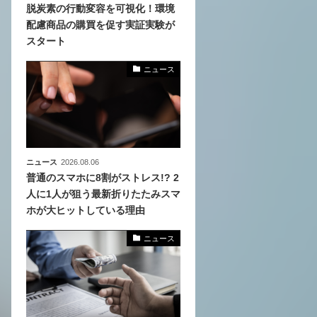
脱炭素の行動変容を可視化！環境
配慮商品の購買を促す実証実験が
化
スタート
活
き込
ニュース
ニュース
2026.08.06
普通のスマホに8割がストレス!? 2
人に1人が狙う最新折りたたみスマ
ホが大ヒットしている理由
ニュース