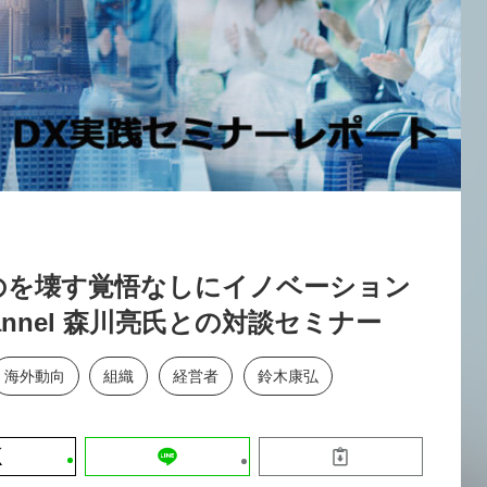
運営会社
【8/12開催】「イノベーションを数値
セミナー
採用情報
する」～投資される事業の基準と、終
DX「SouSou」に学ぶ資金調達・巻
みのリアル～
2026-06-10
のを壊す覚悟なしにイノベーション
annel 森川亮氏との対談セミナー
海外動向
組織
経営者
鈴木康弘