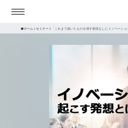
ホーム
セミナー
「これまで築いたものを壊す覚悟なしにイノベーションは
コ
セ
サ