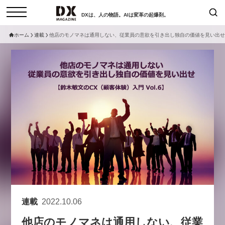
DXは、人の物語。AIは変革の起爆剤。
ホーム
連載
他店のモノマネは通用しない、従業員の意欲を引き出し独自の価値を見い出せ【鈴
検索
コラム
インタビュー
セミナー
ニュース
サービスメニュー
日本オムニチャネル協会
トップページ
現在開催予定のセミナー
特集
動画
【8/12開催】「イノベーションを
セミナー
サイトマップ
数値化する」～投資される事業の
お問い合わせ
基準と、終活DX「SouSou」に
個人情報保護法について
学ぶ資金調達・巻き込みのリアル
運営会社
～
連載
2022.10.06
採用情報
2026-06-10
他店のモノマネは通用しない、従業