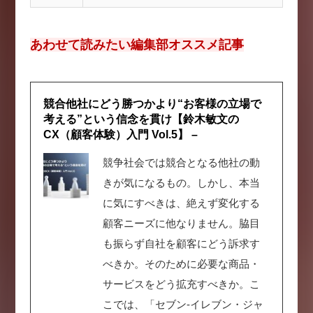
あわせて読みたい編集部オススメ記事
競合他社にどう勝つかより“お客様の立場で
考える”という信念を貫け【鈴木敏文の
CX（顧客体験）入門 Vol.5】 –
競争社会では競合となる他社の動
きが気になるもの。しかし、本当
に気にすべきは、絶えず変化する
顧客ニーズに他なりません。脇目
も振らず自社を顧客にどう訴求す
べきか。そのために必要な商品・
サービスをどう拡充すべきか。こ
こでは、「セブン‐イレブン・ジャ