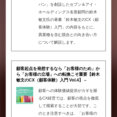
パン」を創設したセブン＆アイ・
ホールディングス名誉顧問の鈴木
敏文氏の著書「鈴木敏文のCX（顧
客体験）入門」の内容をもとに、
異業種を含む競合との向き合い方
について解説します。
顧客起点を発想するなら「お客様のため」か
ら「お客様の立場」への転換こそ重要【鈴木
敏文のCX（顧客体験）入門 Vol.4】 –
顧客への体験価値提供がカギを握
るCX経営では、顧客の視点を徹底
して模索することが大切です。こ
のとき注意すべきは、「お客様の