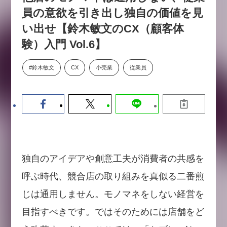
【9/30開催】AIで何でもできる時
セミナー
員の意欲を引き出し独自の価値を見
代に、なぜ「DX人財」というキ
い出せ【鈴木敏文のCX（顧客体
ャリアが求められるのか
験）入門 Vol.6】
2026-08-07
#鈴木敏文
CX
小売業
従業員
独自のアイデアや創意工夫が消費者の共感を
呼ぶ時代、競合店の取り組みを真似る二番煎
じは通用しません。モノマネをしない経営を
目指すべきです。ではそのためには店舗をど