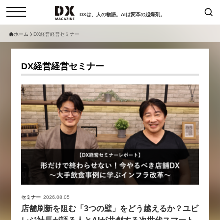
DXは、人の物語。AIは変革の起爆剤。
ホーム
DX経営経営セミナー
検索
コラム
インタビュー
DX経営経営セミナー
セミナー
ニュース
サービスメニュー
日本オムニチャネル協会
トップページ
現在開催予定のセミナー
特集
動画
【8/12開催】「イノベーションを
セミナー
サイトマップ
数値化する」～投資される事業の
お問い合わせ
基準と、終活DX「SouSou」に
個人情報保護法について
学ぶ資金調達・巻き込みのリアル
運営会社
～
採用情報
セミナー
2026.08.05
2026-06-10
店舗刷新を阻む「3つの壁」をどう越えるか？ユビ
レジ社長が語る人とAIが共創する次世代スマート