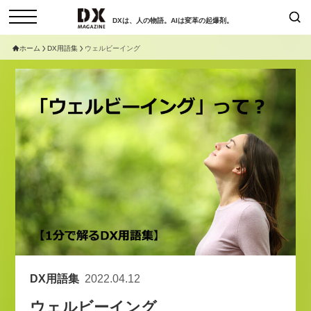
DXは、人の物語。AIは変革の起爆剤。
ホーム
DX用語集
ウェルビーイング
検索
コラム
インタビュー
セミナー
ニュース
サービスメニュー
日本オムニチャネル協会
トップページ
現在開催予定のセミナー
特集
動画
【8/12開催】「イノベーションを
セミナー
サイトマップ
数値化する」～投資される事業の
お問い合わせ
基準と、終活DX「SouSou」に
個人情報保護法について
学ぶ資金調達・巻き込みのリアル
運営会社
～
DX用語集
2022.04.12
採用情報
2026-06-10
ウェルビーイング