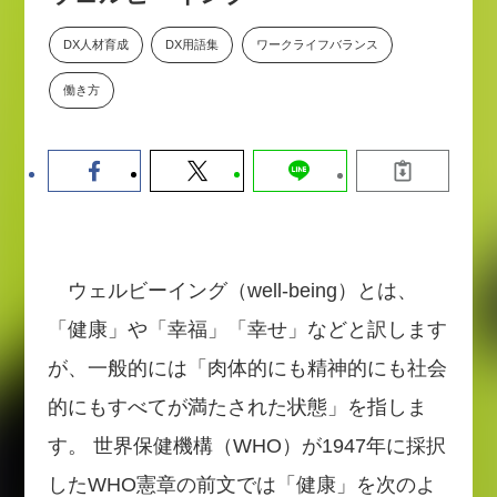
【9/30開催】AIで何でもできる時
セミナー
代に、なぜ「DX人財」というキ
DX人材育成
DX用語集
ワークライフバランス
ャリアが求められるのか
働き方
2026-08-07
ウェルビーイング（well-being）とは、
「健康」や「幸福」「幸せ」などと訳します
が、一般的には「肉体的にも精神的にも社会
的にもすべてが満たされた状態」を指しま
す。 世界保健機構（WHO）が1947年に採択
したWHO憲章の前文では「健康」を次のよ