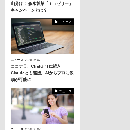
山分け！ 森永製菓「ｉｎゼリー」
キャンペーンとは？
化
活
ニュース
き込
ニュース
2026.08.07
ココナラ、ChatGPTに続き
Claudeとも連携。AIからプロに依
頼が可能に
ニュース
ニュース
2026.08.07