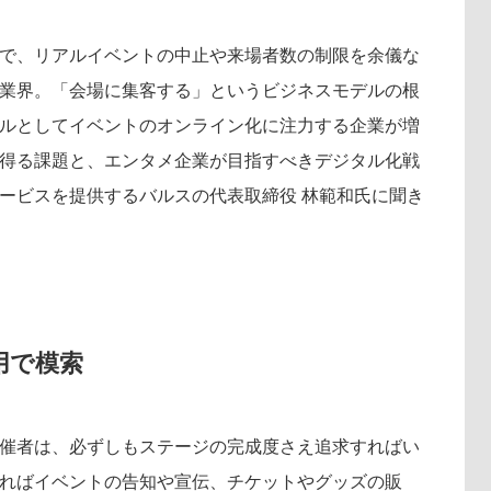
運営会社
【8/12開催】「イノベーションを数値
セミナー
で、リアルイベントの中止や来場者数の制限を余儀な
採用情報
する」～投資される事業の基準と、終
業界。「会場に集客する」というビジネスモデルの根
DX「SouSou」に学ぶ資金調達・巻
みのリアル～
ルとしてイベントのオンライン化に注力する企業が増
2026-06-10
得る課題と、エンタメ企業が目指すべきデジタル化戦
ービスを提供するバルスの代表取締役 林範和氏に聞き
用で模索
催者は、必ずしもステージの完成度さえ追求すればい
ればイベントの告知や宣伝、チケットやグッズの販