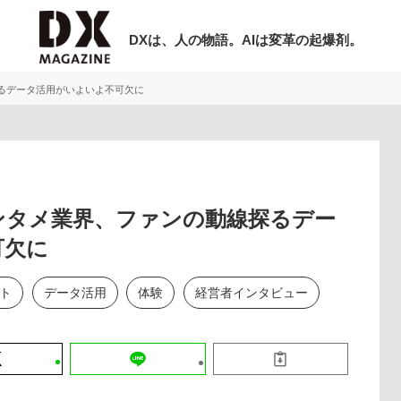
DXは、人の物語。AIは変革の起爆剤。
るデータ活用がいよいよ不可欠に
検索
ラム
インタビュー
ミナー
ニュース
ービスメニュー
日本オムニチャネル協会
ンタメ業界、ファンの動線探るデー
可欠に
現在開催予定のセミナー
トップページ
ト
データ活用
体験
経営者インタビュー
特集
非公開: 【8/6開催】AIエージェント時
セミナー
動画
代、日本企業は何から始めるべきか。
サイトマップ
シリコンバレーAX最新潮流から学ぶ
お問い合わせ
2026-08-03
個人情報保護法について