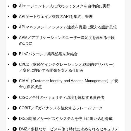
AIエージェント／人に代わってタスクを自律的に実行
APIゲートウェイ／複数のAPIを集約、管理
APIマネジメント／システム連携を資産に変える設計思想
APM／アプリケーションのユーザー満足度を高める手段
の1つに
BLoCパターン／業務処理を疎結合
CI/CD（継続的インテグレーションと継続的デリバリー）
／変化に即応する開発を支える仕組み
CIAM（Customer Identity and Access Management）／安
全な顧客接点
CISO／全社のセキュリティ環境を統括する責任者
COBIT／ITガバナンスを強化するフレームワーク
DDoS対策／サービスやシステムを停止に追い込む脅威
DMZ／多様なサービスを使う時代に求められるセキュリテ