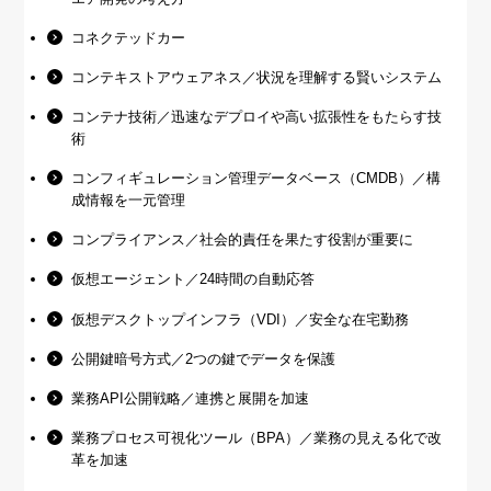
コネクテッドカー
コンテキストアウェアネス／状況を理解する賢いシステム
コンテナ技術／迅速なデプロイや高い拡張性をもたらす技
術
コンフィギュレーション管理データベース（CMDB）／構
成情報を一元管理
コンプライアンス／社会的責任を果たす役割が重要に
仮想エージェント／24時間の自動応答
仮想デスクトップインフラ（VDI）／安全な在宅勤務
公開鍵暗号方式／2つの鍵でデータを保護
業務API公開戦略／連携と展開を加速
業務プロセス可視化ツール（BPA）／業務の見える化で改
革を加速