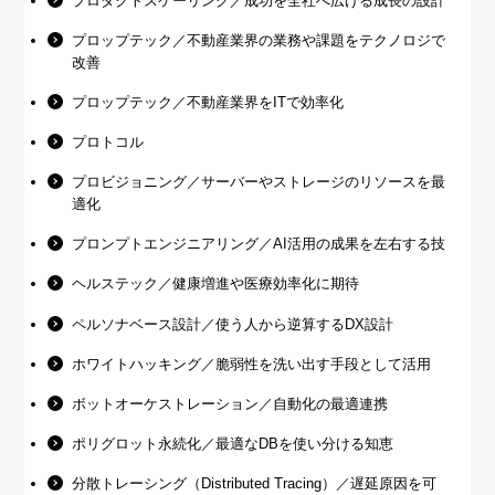
プロダクトスケーリング／成功を全社へ広げる成長の設計
プロップテック／不動産業界の業務や課題をテクノロジで
改善
プロップテック／不動産業界をITで効率化
プロトコル
プロビジョニング／サーバーやストレージのリソースを最
適化
プロンプトエンジニアリング／AI活用の成果を左右する技
ヘルステック／健康増進や医療効率化に期待
ペルソナベース設計／使う人から逆算するDX設計
ホワイトハッキング／脆弱性を洗い出す手段として活用
ボットオーケストレーション／自動化の最適連携
ポリグロット永続化／最適なDBを使い分ける知恵
分散トレーシング（Distributed Tracing）／遅延原因を可