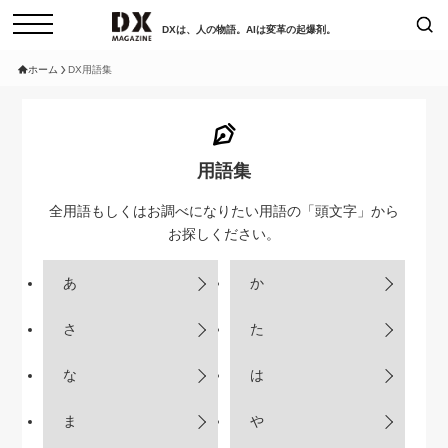
DXは、人の物語。AIは変革の起爆剤。
ホーム
DX用語集
検索
コラム
インタビュー
セミナー
ニュース
用語集
サービスメニュー
日本オムニチャネル協会
全用語もしくはお調べになりたい用語の「頭文字」から
お探しください。
トップページ
現在開催予定のセミナー
特集
動画
あ
か
【8/12開催】「イノベーションを
セミナー
サイトマップ
数値化する」～投資される事業の
さ
た
お問い合わせ
基準と、終活DX「SouSou」に
個人情報保護法について
学ぶ資金調達・巻き込みのリアル
な
は
運営会社
～
採用情報
2026-06-10
ま
や