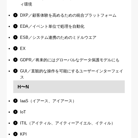
ィ環境
DXP／顧客体験を高めるための統合プラットフォーム
EDA／イベント単位で処理を自動化
ESB／システム連携のためのミドルウエア
EX
GDPR／将来的にはグローバルなデータ保護モデルにも
GUI／直観的な操作を可能にするユーザーインターフェイ
ス
H〜N
IaaS（イアース、アイアース）
IoT
ITIL（アイティル、アイティーアイエル、イティル）
KPI