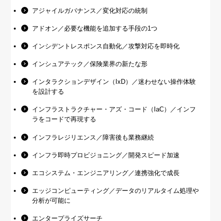
アジャイルガバナンス／変化対応の統制
アドオン／必要な機能を追加する手段の1つ
インシデントレスポンス自動化／攻撃対応を即時化
インシュアテック／保険業界の新たな形
インタラクションデザイン（IxD）／迷わせない操作体験
を設計する
インフラストラクチャー・アズ・コード（IaC）／インフ
ラをコードで再現する
インフラレジリエンス／障害後も業務継続
インフラ即時プロビジョニング／開発スピード加速
エコシステム・エンジニアリング／連携強化で成長
エッジコンピューティング／データのリアルタイム処理や
分析が可能に
エンタープライズサーチ