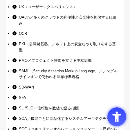
UX（ユーザーエクスペリエンス）
OAuth／多くのクラウドの利便性と安全性を担保する仕組
み
OCR
PKI（公開鍵基盤）／ネット上の安全なやり取りをする基
盤
PMO／プロジェクト推進を支える中枢組織
SAML（Security Assertion Markup Language）／シングル
サインオンで使われる世界標準規格
SD-WAN
SFA
SLI/SLO／信頼性を数値で語る指標
SOA／機能ごとに部品化するシステムアーキテクチャ
SOC（セキュリティオペレーションセンター）／脅威から