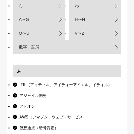
【9/30開催】AIで何でもできる時
セミナー
ら
わ
代に、なぜ「DX人財」というキ
ャリアが求められるのか
A〜G
H〜N
2026-08-07
O〜U
V〜Z
数字・記号
あ
ITIL（アイティル、アイティーアイエル、イティル）
アジャイル開発
アドオン
AWS（アマゾン・ウェブ・サービス）
仮想通貨（暗号資産）