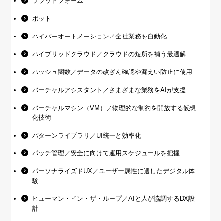
プラットフォーム
ボット
ハイパーオートメーション／全社業務を自動化
ハイブリッドクラウド／クラウドの短所を補う最適解
ハッシュ関数／データの改ざん確認や漏えい防止に使用
バーチャルアシスタント／さまざまな業務をAIが支援
バーチャルマシン（VM）／物理的な制約を開放する仮想
化技術
パターンライブラリ／UI統一と効率化
パッチ管理／安全に向けて運用スケジュールを把握
パーソナライズドUX／ユーザー属性に適したデジタル体
験
ヒューマン・イン・ザ・ループ／AIと人が協調するDX設
計