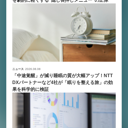
【9/30開催】AIで何でもできる時
セミナー
代に、なぜ「DX人財」というキ
ャリアが求められるのか
2026-08-07
ニュース
2026.08.08
「中途覚醒」が減り睡眠の質が大幅アップ！NTT
DXパートナーなど4社が「眠りを整える旅」の効
果を科学的に検証