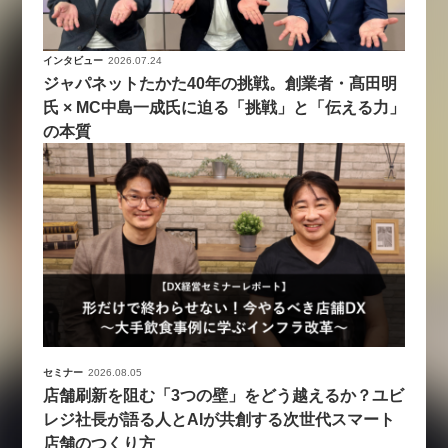
インタビュー
2026.07.24
ジャパネットたかた40年の挑戦。創業者・髙田明
氏 × MC中島一成氏に迫る「挑戦」と「伝える力」
の本質
セミナー
2026.08.05
店舗刷新を阻む「3つの壁」をどう越えるか？ユビ
レジ社長が語る人とAIが共創する次世代スマート
店舗のつくり方