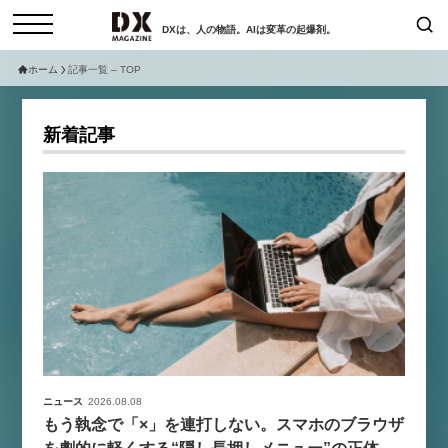
DXは、人の物語。AIは変革の起爆剤。
ホーム
記事一覧 – TOP
検索
コラム
インタビュー
新着記事
セミナー
ニュース
サービスメニュー
日本オムニチャネル協会
トップページ
現在開催予定のセミナー
特集
動画
【8/12開催】「イノベーションを
セミナー
サイトマップ
数値化する」～投資される事業の
お問い合わせ
基準と、終活DX「SouSou」に
個人情報保護法について
学ぶ資金調達・巻き込みのリアル
運営会社
～
採用情報
ニュース
2026.08.08
2026-06-10
もう執念で「×」を連打しない。スマホのブラウザ
を劇的に軽くする“隠し長押しメニュー”の正体