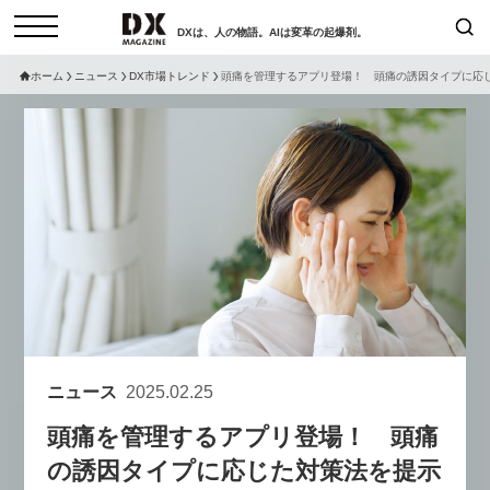
DXは、人の物語。AIは変革の起爆剤。
ホーム
ニュース
DX市場トレンド
頭痛を管理するアプリ登場！ 頭痛の誘因タイプに応
検索
コラム
インタビュー
セミナー
ニュース
サービスメニュー
日本オムニチャネル協会
トップページ
現在開催予定のセミナー
特集
動画
【8/12開催】「イノベーションを
セミナー
サイトマップ
数値化する」～投資される事業の
お問い合わせ
基準と、終活DX「SouSou」に
個人情報保護法について
学ぶ資金調達・巻き込みのリアル
ニュース
2025.02.25
運営会社
～
頭痛を管理するアプリ登場！ 頭痛
採用情報
2026-06-10
の誘因タイプに応じた対策法を提示