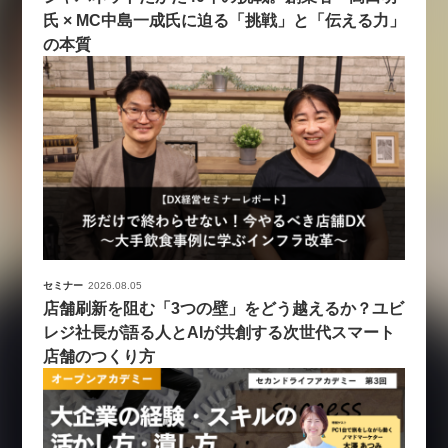
氏 × MC中島一成氏に迫る「挑戦」と「伝える力」
の本質
セミナー
2026.08.05
店舗刷新を阻む「3つの壁」をどう越えるか？ユビ
レジ社長が語る人とAIが共創する次世代スマート
店舗のつくり方