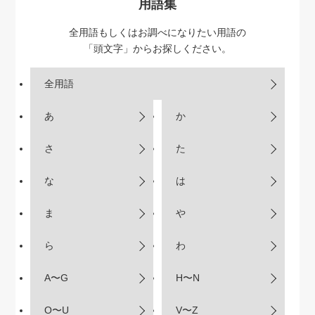
用語集
全用語もしくはお調べになりたい用語の
「頭文字」からお探しください。
全用語
あ
か
さ
た
な
は
ま
や
ら
わ
A〜G
H〜N
O〜U
V〜Z