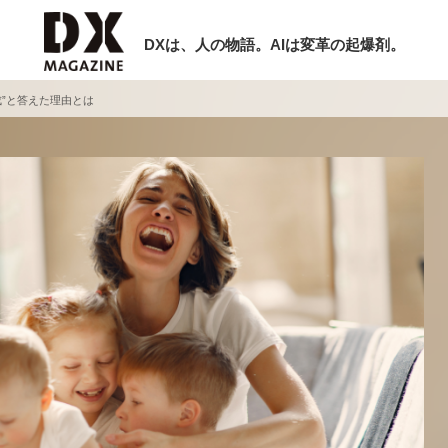
DXは、人の物語。AIは変革の起爆剤。
成”と答えた理由とは
検索
ラム
インタビュー
ミナー
ニュース
ービスメニュー
日本オムニチャネル協会
現在開催予定のセミナー
トップページ
特集
【8/12開催】「イノベーションを数値
セミナー
動画
する」～投資される事業の基準と、終
サイトマップ
DX「SouSou」に学ぶ資金調達・巻
お問い合わせ
みのリアル～
個人情報保護法について
2026-06-10