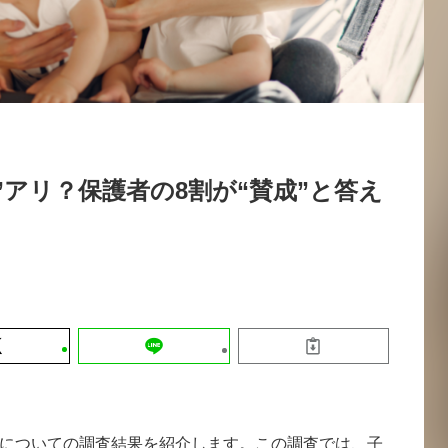
運営会社
【9/30開催】AIで何でもできる時代に
セミナー
採用情報
なぜ「DX人財」というキャリアが求
れるのか
2026-08-07
”アリ？保護者の8割が“賛成”と答え
についての調査結果を紹介します。この調査では、子