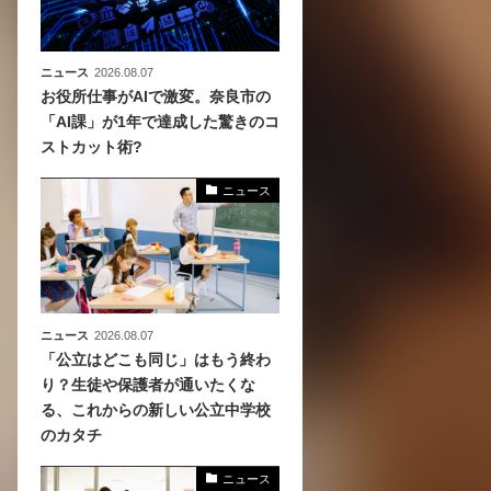
ニュース
2026.08.07
お役所仕事がAIで激変。奈良市の
「AI課」が1年で達成した驚きのコ
ストカット術?
ニュース
ニュース
2026.08.07
「公立はどこも同じ」はもう終わ
り？生徒や保護者が通いたくな
る、これからの新しい公立中学校
のカタチ
ニュース