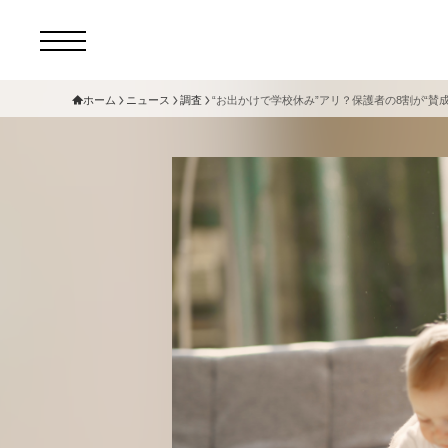
ホーム
ニュース
調査
“お出かけで学校休み”アリ？保護者の8割が“賛
コ
セ
サ