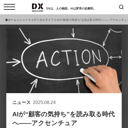
DXは、人の物語。AIは変革の起爆剤。
ホーム
ニュース
デジタルライフ
AIが“顧客の気持ち”を読み取る時代へ——アクセンチュア×Goo
検索
コラム
インタビュー
セミナー
ニュース
サービスメニュー
日本オムニチャネル協会
トップページ
現在開催予定のセミナー
特集
動画
【8/6開催】AIエージェント時
セミナー
サイトマップ
代、日本企業は何から始めるべき
お問い合わせ
か。〜シリコンバレーAX最新潮
個人情報保護法について
流から学ぶ〜
ニュース
2025.08.24
運営会社
2026-08-03
AIが“顧客の気持ち”を読み取る時代
採用情報
へ——アクセンチュア
【8/12開催】「イノベーションを
セミナー