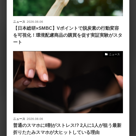
ニュース
2026.08.06
【日本総研×SMBC】Vポイントで脱炭素の行動変容
を可視化！環境配慮商品の購買を促す実証実験がスタ
ート
ニュース
ニュース
2026.08.06
普通のスマホに8割がストレス!? 2人に1人が狙う最新
折りたたみスマホが大ヒットしている理由