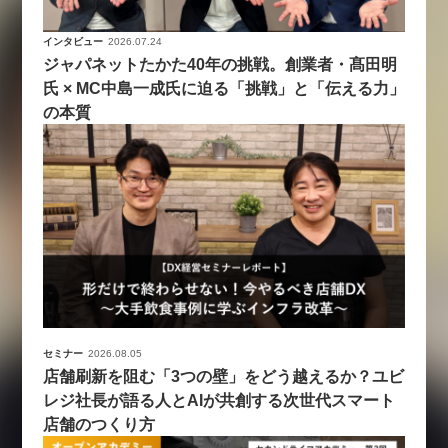
インタビュー
2026.07.24
ジャパネットたかた40年の挑戦。創業者・髙田明
氏 × MC中島一成氏に迫る「挑戦」と「伝える力」
の本質
セミナー
2026.08.05
店舗刷新を阻む「3つの壁」をどう越えるか？ユビ
レジ社長が語る人とAIが共創する次世代スマート
店舗のつくり方