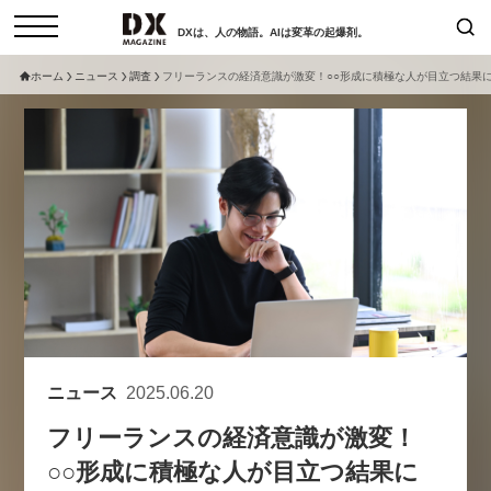
DXは、人の物語。AIは変革の起爆剤。
ホーム
ニュース
調査
フリーランスの経済意識が激変！○○形成に積極な人が目立つ結果
検索
コラム
インタビュー
セミナー
ニュース
サービスメニュー
日本オムニチャネル協会
トップページ
現在開催予定のセミナー
特集
動画
【8/12開催】「イノベーションを
セミナー
サイトマップ
数値化する」～投資される事業の
お問い合わせ
基準と、終活DX「SouSou」に
個人情報保護法について
学ぶ資金調達・巻き込みのリアル
ニュース
2025.06.20
運営会社
～
フリーランスの経済意識が激変！
採用情報
2026-06-10
○○形成に積極な人が目立つ結果に