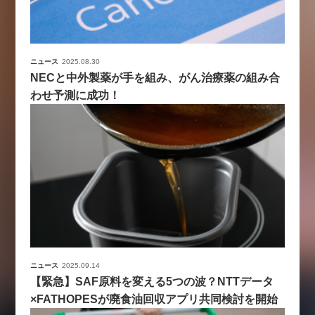
ニュース
2025.08.30
NECと中外製薬が手を組み、がん治療薬の組み合
わせ予測に成功！
ニュース
2025.09.14
【緊急】SAF原料を変える5つの波？NTTデータ
×FATHOPESが廃食油回収アプリ共同検討を開始