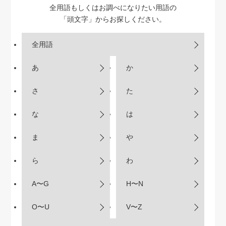
全用語もしくはお調べになりたい用語の
「頭文字」からお探しください。
全用語
あ
か
さ
た
な
は
ま
や
ら
わ
A〜G
H〜N
O〜U
V〜Z