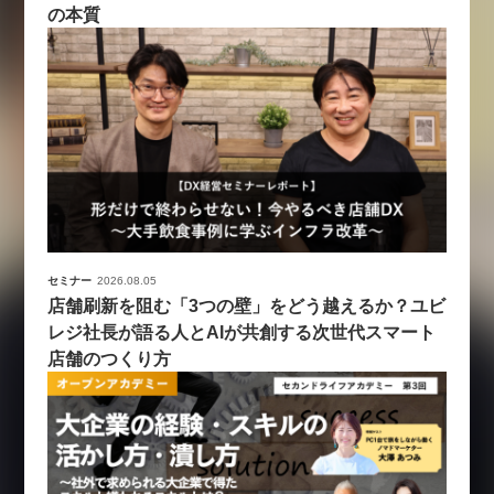
の本質
セミナー
2026.08.05
店舗刷新を阻む「3つの壁」をどう越えるか？ユビ
レジ社長が語る人とAIが共創する次世代スマート
店舗のつくり方