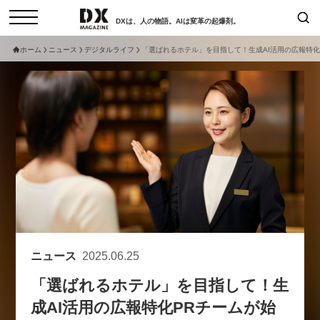
DXは、人の物語。AIは変革の起爆剤。
ホーム
ニュース
デジタルライフ
「選ばれるホテル」を目指して！生成AI活用の広報特化
検索
コラム
インタビュー
セミナー
ニュース
サービスメニュー
日本オムニチャネル協会
トップページ
現在開催予定のセミナー
特集
動画
【8/12開催】「イノベーションを
セミナー
サイトマップ
数値化する」～投資される事業の
お問い合わせ
基準と、終活DX「SouSou」に
個人情報保護法について
学ぶ資金調達・巻き込みのリアル
ニュース
2025.06.25
運営会社
～
「選ばれるホテル」を目指して！生
採用情報
2026-06-10
成AI活用の広報特化PRチームが始