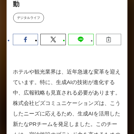
動
【9/30開催】AIで何でもできる時
セミナー
代に、なぜ「DX人財」というキ
ャリアが求められるのか
デジタルライフ
2026-08-07
ホテルや観光業界は、近年急速な変革を迎え
ています。特に、生成AIの技術が進化する
中、広報戦略も見直される必要があります。
株式会社ビズコミュニケーションズは、こう
したニーズに応えるため、生成AIを活用した
新たなPRチームを発足しました。このチー