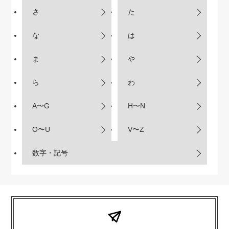
さ
た
な
は
ま
や
ら
わ
A〜G
H〜N
O〜U
V〜Z
数字・記号