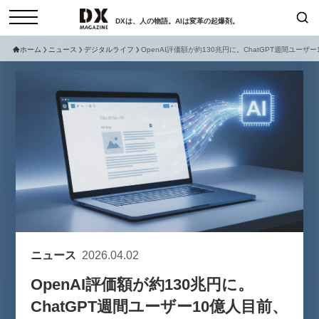
DXは、人の物語。AIは変革の起爆剤。
ホーム
ニュース
デジタルライフ
OpenAI評価額が約130兆円に。ChatGPT週間ユー
検索
コラム
インタビュー
セミナー
ニュース
サービスメニュー
日本オムニチャネル協会
トップページ
現在開催予定のセミナー
特集
動画
【8/12開催】「イノベーションを
セミナー
サイトマップ
数値化する」～投資される事業の
お問い合わせ
基準と、終活DX「SouSou」に
個人情報保護法について
学ぶ資金調達・巻き込みのリアル
ニュース
2026.04.02
運営会社
～
OpenAI評価額が約130兆円に。
採用情報
2026-06-10
ChatGPT週間ユーザー10億人目前、