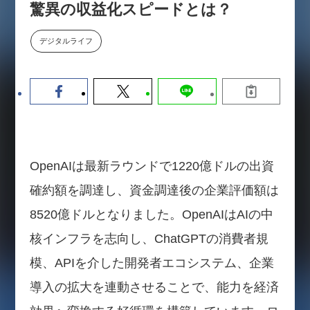
驚異の収益化スピードとは？
【9/30開催】AIで何でもできる時
セミナー
代に、なぜ「DX人財」というキ
ャリアが求められるのか
デジタルライフ
2026-08-07
OpenAIは最新ラウンドで1220億ドルの出資
確約額を調達し、資金調達後の企業評価額は
8520億ドルとなりました。OpenAIはAIの中
核インフラを志向し、ChatGPTの消費者規
模、APIを介した開発者エコシステム、企業
導入の拡大を連動させることで、能力を経済