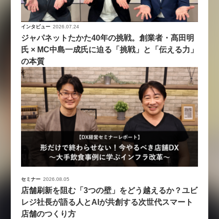
インタビュー
2026.07.24
ジャパネットたかた40年の挑戦。創業者・髙田明
氏 × MC中島一成氏に迫る「挑戦」と「伝える力」
の本質
セミナー
2026.08.05
店舗刷新を阻む「3つの壁」をどう越えるか？ユビ
レジ社長が語る人とAIが共創する次世代スマート
店舗のつくり方