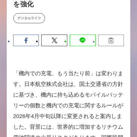
を強化
【9/30開催】AIで何でもできる時
セミナー
代に、なぜ「DX人財」というキ
ャリアが求められるのか
デジタルライフ
2026-08-07
「機内での充電、もう当たり前」は変わりま
す。日本航空株式会社は、国土交通省の方針
に基づき、機内に持ち込めるモバイルバッテ
リーの個数と機内での充電に関するルールが
2026年4月中旬以降に変更されると案内しま
した。背景には、世界的に増加するリチウム