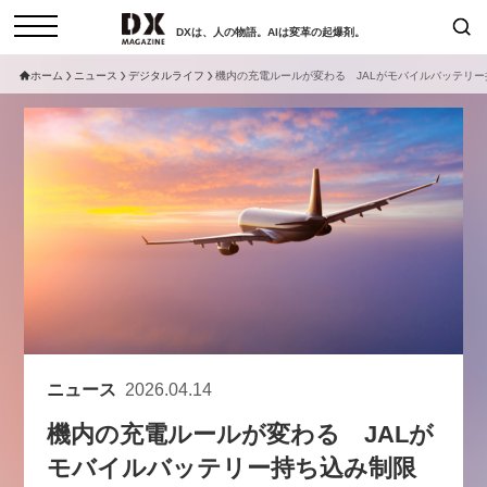
DXは、人の物語。AIは変革の起爆剤。
ホーム
ニュース
デジタルライフ
機内の充電ルールが変わる JALがモバイルバッテリ
検索
コラム
インタビュー
セミナー
ニュース
サービスメニュー
日本オムニチャネル協会
トップページ
現在開催予定のセミナー
特集
動画
【8/12開催】「イノベーションを
セミナー
サイトマップ
数値化する」～投資される事業の
お問い合わせ
基準と、終活DX「SouSou」に
個人情報保護法について
学ぶ資金調達・巻き込みのリアル
ニュース
2026.04.14
運営会社
～
機内の充電ルールが変わる JALが
採用情報
2026-06-10
モバイルバッテリー持ち込み制限