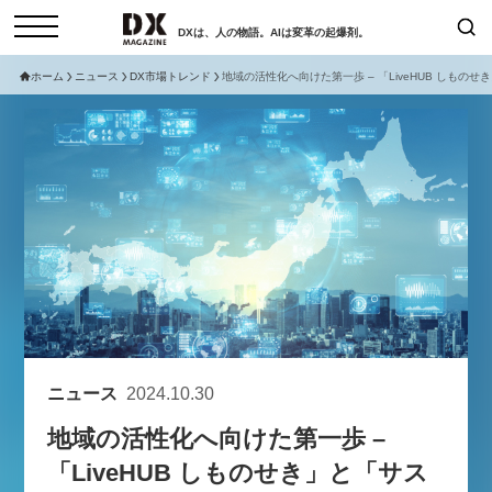
DXは、人の物語。AIは変革の起爆剤。
ホーム
ニュース
DX市場トレンド
地域の活性化へ向けた第一歩 – 「LiveHUB しものせ
検索
コラム
インタビュー
セミナー
ニュース
サービスメニュー
日本オムニチャネル協会
トップページ
現在開催予定のセミナー
特集
動画
【8/12開催】「イノベーションを
セミナー
サイトマップ
数値化する」～投資される事業の
お問い合わせ
基準と、終活DX「SouSou」に
個人情報保護法について
学ぶ資金調達・巻き込みのリアル
ニュース
2024.10.30
運営会社
～
地域の活性化へ向けた第一歩 –
採用情報
2026-06-10
「LiveHUB しものせき」と「サス