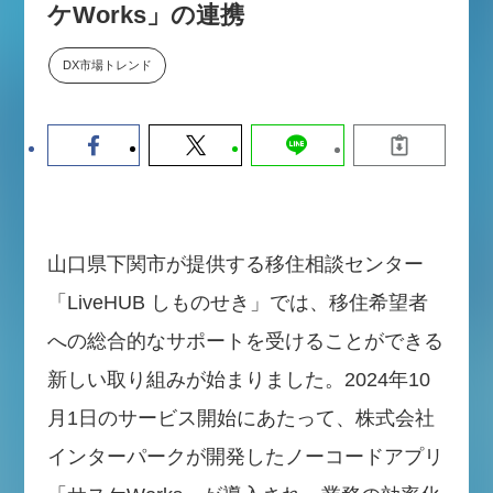
ケWorks」の連携
【9/30開催】AIで何でもできる時
セミナー
代に、なぜ「DX人財」というキ
ャリアが求められるのか
DX市場トレンド
2026-08-07
山口県下関市が提供する移住相談センター
「LiveHUB しものせき」では、移住希望者
への総合的なサポートを受けることができる
新しい取り組みが始まりました。2024年10
月1日のサービス開始にあたって、株式会社
インターパークが開発したノーコードアプリ