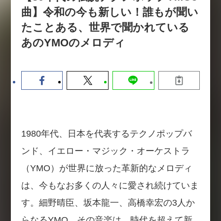
【9/30開催】AIで何でもできる時
セミナー
曲】令和の今も新しい！誰もが聞い
代に、なぜ「DX人財」というキ
たことある、世界で聞かれている
ャリアが求められるのか
あのYMOのメロディ
2026-08-07
1980年代、日本を代表するテクノポップバ
ンド、イエロー・マジック・オーケストラ
（YMO）が世界に放った革新的なメロディ
は、今もなお多くの人々に愛され続けていま
す。細野晴臣、坂本龍一、高橋幸宏の3人か
らなるYMO。その音楽は、時代を超えて新