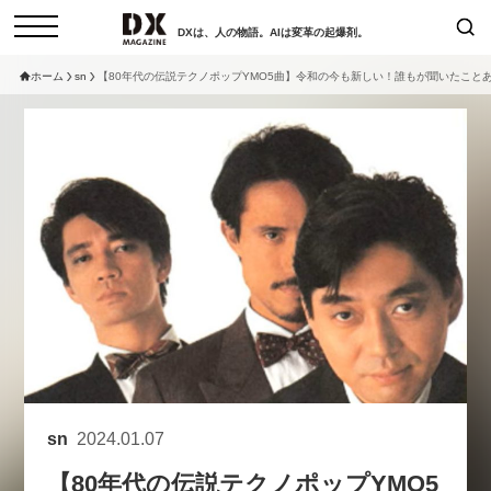
DXは、人の物語。AIは変革の起爆剤。
ホーム
sn
【80年代の伝説テクノポップYMO5曲】令和の今も新しい！誰もが聞いたこと
検索
コラム
インタビュー
セミナー
ニュース
サービスメニュー
日本オムニチャネル協会
トップページ
現在開催予定のセミナー
特集
動画
【8/12開催】「イノベーションを
セミナー
サイトマップ
数値化する」～投資される事業の
お問い合わせ
基準と、終活DX「SouSou」に
個人情報保護法について
学ぶ資金調達・巻き込みのリアル
運営会社
～
sn
2024.01.07
採用情報
2026-06-10
【80年代の伝説テクノポップYMO5