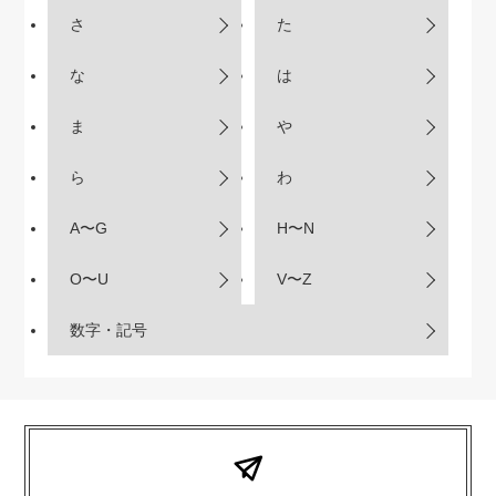
さ
た
な
は
ま
や
ら
わ
A〜G
H〜N
O〜U
V〜Z
数字・記号