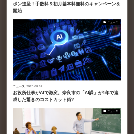
ポン進呈！手数料＆初月基本料無料のキャンペーンを
開始
ニュース
ニュース
2026.08.07
お役所仕事がAIで激変。奈良市の「AI課」が1年で達
成した驚きのコストカット術?
ニュース