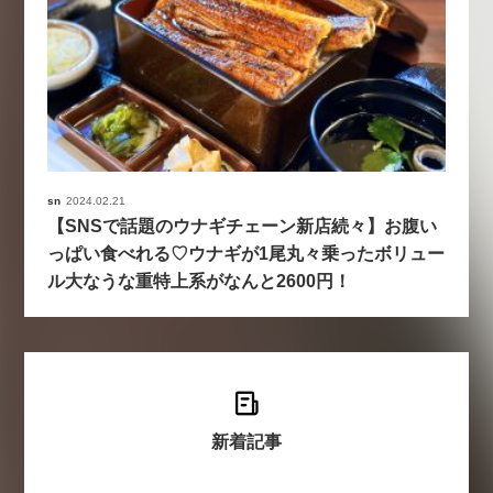
sn
2024.02.21
【SNSで話題のウナギチェーン新店続々】お腹い
っぱい食べれる♡ウナギが1尾丸々乗ったボリュー
ル大なうな重特上系がなんと2600円！
新着記事