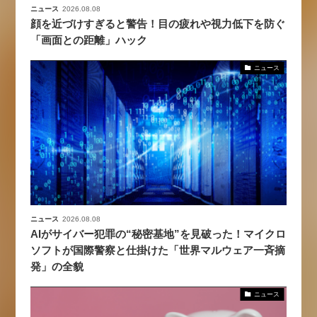
ニュース
2026.08.08
顔を近づけすぎると警告！目の疲れや視力低下を防ぐ
「画面との距離」ハック
ニュース
ニュース
2026.08.08
AIがサイバー犯罪の“秘密基地”を見破った！マイクロ
ソフトが国際警察と仕掛けた「世界マルウェア一斉摘
発」の全貌
ニュース