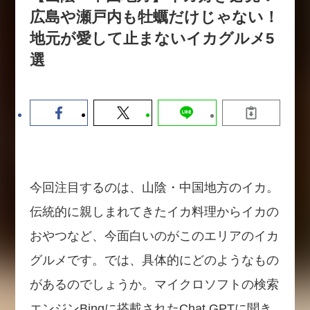
【9/30開催】AIで何でもできる時
セミナー
広島や瀬戸内も牡蠣だけじゃない！
代に、なぜ「DX人財」というキ
地元が愛して止まないイカグルメ5
ャリアが求められるのか
選
2026-08-07
今回注目するのは、山陰・中国地方のイカ。
伝統的に親しまれてきたイカ料理からイカの
おやつなど、今面白いのがこのエリアのイカ
グルメです。では、具体的にどのようなもの
があるのでしょうか。マイクロソフトの検索
エンジンBingに搭載されたChat GPTに聞き