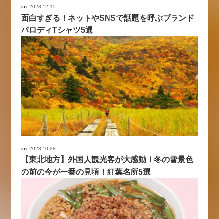
sn
2023.12.15
面白すぎる！ネットやSNSで話題を呼ぶブランド
パロディTシャツ5選
sn
2023.10.28
【東北地方】外国人観光客が大感動！冬の雪景色
の前の今が一番の見頃！紅葉名所5選