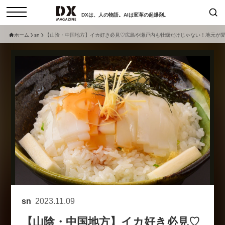
DXは、人の物語。AIは変革の起爆剤。
ホーム
sn
【山陰・中国地方】イカ好き必見♡広島や瀬戸内も牡蠣だけじゃない！地元が愛
検索
コラム
インタビュー
セミナー
ニュース
サービスメニュー
日本オムニチャネル協会
トップページ
現在開催予定のセミナー
特集
動画
【8/12開催】「イノベーションを
セミナー
サイトマップ
数値化する」～投資される事業の
お問い合わせ
基準と、終活DX「SouSou」に
個人情報保護法について
学ぶ資金調達・巻き込みのリアル
運営会社
～
sn
2023.11.09
採用情報
2026-06-10
【山陰・中国地方】イカ好き必見♡