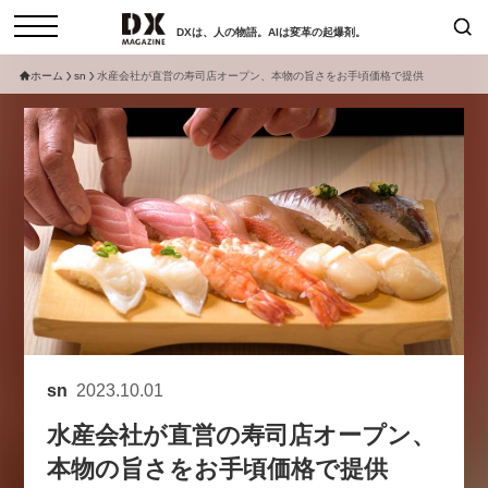
DXは、人の物語。AIは変革の起爆剤。
ホーム
sn
水産会社が直営の寿司店オープン、本物の旨さをお手頃価格で提供
検索
コラム
インタビュー
セミナー
ニュース
サービスメニュー
日本オムニチャネル協会
トップページ
現在開催予定のセミナー
特集
動画
【8/12開催】「イノベーションを
セミナー
サイトマップ
数値化する」～投資される事業の
お問い合わせ
基準と、終活DX「SouSou」に
個人情報保護法について
学ぶ資金調達・巻き込みのリアル
sn
2023.10.01
運営会社
～
水産会社が直営の寿司店オープン、
採用情報
2026-06-10
本物の旨さをお手頃価格で提供