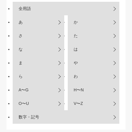
全用語
あ
か
さ
た
な
は
ま
や
ら
わ
A〜G
H〜N
O〜U
V〜Z
数字・記号