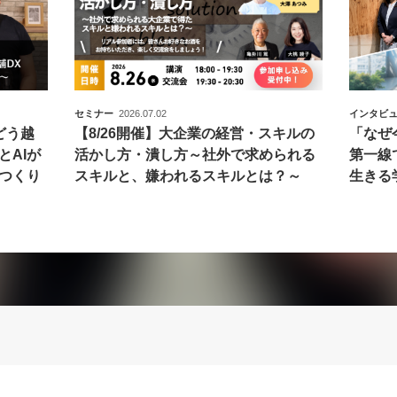
セミナー
2026.07.02
インタビ
どう越
【8/26開催】大企業の経営・スキルの
「なぜ
とAIが
活かし方・潰し方～社外で求められる
第一線
つくり
スキルと、嫌われるスキルとは？～
生きる