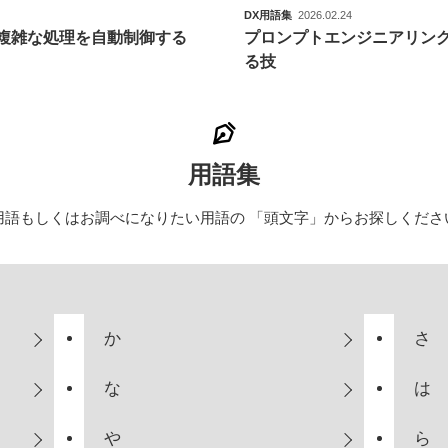
DX用語集
2026.02.24
複雑な処理を自動制御する
プロンプトエンジニアリング
る技
用語集
用語もしくはお調べになりたい用語の
「頭文字」からお探しくださ
か
さ
な
は
や
ら