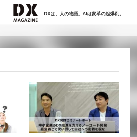
DXは、人の物語。AIは変革の起爆剤。
検索
ラム
インタビュー
ミナー
ニュース
ービスメニュー
日本オムニチャネル協会
現在開催予定のセミナー
トップページ
特集
【8/12開催】「イノベーションを数値
セミナー
動画
する」～投資される事業の基準と、終
サイトマップ
DX「SouSou」に学ぶ資金調達・巻
お問い合わせ
みのリアル～
個人情報保護法について
2026-06-10