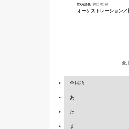
DX用語集
2026.02.26
オーケストレーション／
全
全用語
あ
た
ま