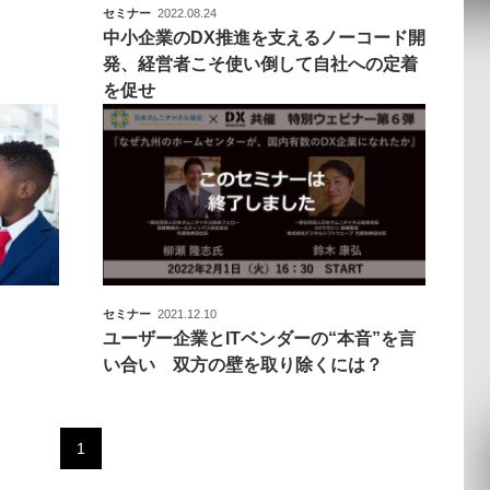
セミナー
2022.08.24
運営会社
中小企業のDX推進を支えるノーコード開
【9/30開催】AIで何でもできる時代に
セミナー
採用情報
発、経営者こそ使い倒して自社への定着
なぜ「DX人財」というキャリアが求
を促せ
れるのか
2026-08-07
セミナー
2021.12.10
ユーザー企業とITベンダーの“本音”を言
い合い 双方の壁を取り除くには？
1