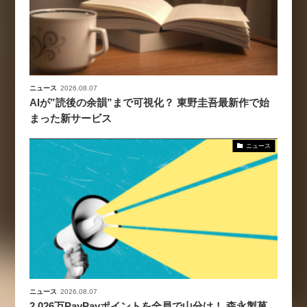
数値化する」～投資される事業の
基準と、終活DX「SouSou」に
学ぶ資金調達・巻き込みのリアル
～
2026-06-10
ニュース
2026.08.07
AIが”読後の余韻”まで可視化？ 東野圭吾最新作で始
まった新サービス
ニュース
ニュース
2026.08.07
2,026万PayPayポイントを全員で山分け！ 森永製菓