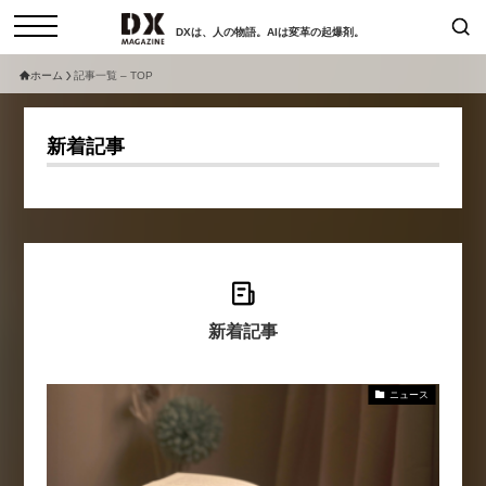
DXは、人の物語。AIは変革の起爆剤。
ホーム
記事一覧 – TOP
検索
コラム
インタビュー
新着記事
セミナー
ニュース
サービスメニュー
日本オムニチャネル協会
トップページ
現在開催予定のセミナー
特集
動画
非公開: 【8/6開催】AIエージェン
セミナー
新着記事
サイトマップ
ト時代、日本企業は何から始める
お問い合わせ
べきか。〜シリコンバレーAX最
個人情報保護法について
新潮流から学ぶ〜
ニュース
運営会社
2026-08-03
採用情報
【8/12開催】「イノベーションを
セミナー