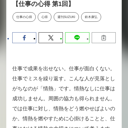
【仕事の心得 第1回】
【9/30開催】AIで何でもできる時
セミナー
代に、なぜ「DX人財」というキ
ャリアが求められるのか
仕事の心得
心得
週刊SUZUKI
鈴木康弘
2026-08-07
仕事で成果を出せない。仕事が面白くない。
仕事でミスを繰り返す。こんな人が見落とし
がちなのが「情熱」です。情熱なしに仕事は
成功しません。周囲の協力も得られません。
では仕事に対し、情熱をどう燃やせばよいの
か。情熱を燃やすために心掛けることと、仕