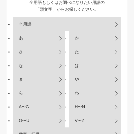
全用語もしくはお調べになりたい用語の
「頭文字」からお探しください。
全用語
あ
か
さ
た
な
は
ま
や
ら
わ
A〜G
H〜N
O〜U
V〜Z