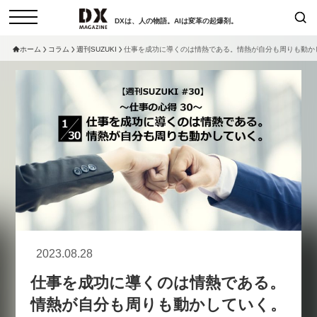
DXは、人の物語。AIは変革の起爆剤。
ホーム
コラム
週刊SUZUKI
仕事を成功に導くのは情熱である。情熱が自分も周りも動かし
検索
コラム
インタビュー
セミナー
ニュース
サービスメニュー
日本オムニチャネル協会
トップページ
現在開催予定のセミナー
特集
動画
【8/12開催】「イノベーションを
セミナー
サイトマップ
数値化する」～投資される事業の
お問い合わせ
基準と、終活DX「SouSou」に
個人情報保護法について
学ぶ資金調達・巻き込みのリアル
2023.08.28
運営会社
～
仕事を成功に導くのは情熱である。
採用情報
2026-06-10
情熱が自分も周りも動かしていく。