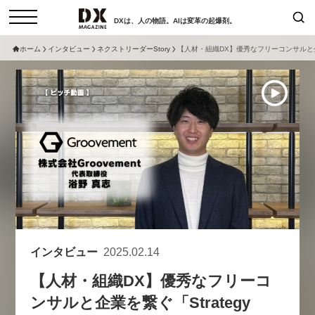
DXは、人の物語。AIは変革の起爆剤。
ホーム
インタビュー
ネクストリーダーStory
【人材・組織DX】優秀なフリーコンサルと企業を繋ぐ「
検索
コラム
インタビュー
セミナー
ニュース
サービスメニュー
日本オムニチャネル協会
トップページ
現在開催予定のセミナー
特集
動画
非公開: 【8/6開催】AIエージェン
セミナー
サイトマップ
ト時代、日本企業は何から始める
お問い合わせ
べきか。〜シリコンバレーAX最
個人情報保護法について
新潮流から学ぶ〜
インタビュー
2025.02.14
運営会社
2026-08-03
【人材・組織DX】優秀なフリーコ
採用情報
ンサルと企業を繋ぐ「Strategy
【8/12開催】「イノベーションを
セミナー