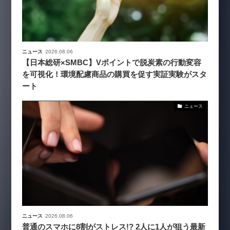
ニュース
2026.08.06
【日本総研×SMBC】Vポイントで脱炭素の行動変容
を可視化！環境配慮商品の購買を促す実証実験がスタ
ート
ニュース
ニュース
2026.08.06
普通のスマホに8割がストレス!? 2人に1人が狙う最新