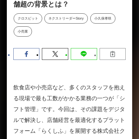
舗超の背景とは？
数値化する」～投資される事業の
基準と、終活DX「SouSou」に
学ぶ資金調達・巻き込みのリアル
クロスビット
ネクストリーダーStory
小久保孝咲
～
小売業
2026-06-10
飲食店や小売店など、多くのスタッフを抱え
る現場で最も工数がかかる業務の一つが「シ
フト管理」です。今回は、その課題をデジタ
ルで解決し、店舗経営を最適化するプラット
フォーム「らくしふ」を展開する株式会社ク