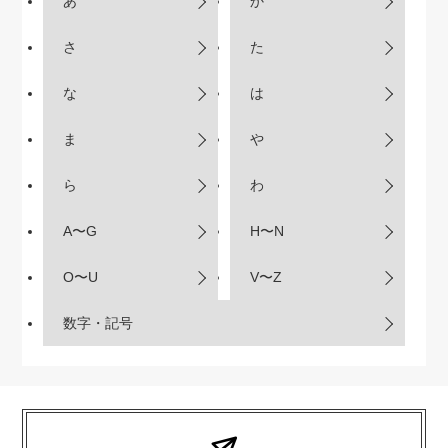
あ
か
さ
た
な
は
ま
や
ら
わ
A〜G
H〜N
O〜U
V〜Z
数字・記号