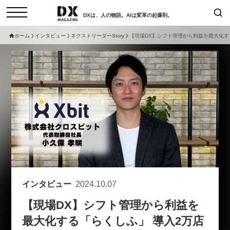
DXは、人の物語。AIは変革の起爆剤。
ホーム
インタビュー
ネクストリーダーStory
【現場DX】シフト管理から利益を最大化す
検索
コラム
インタビュー
セミナー
ニュース
サービスメニュー
日本オムニチャネル協会
トップページ
現在開催予定のセミナー
特集
動画
非公開: 【8/6開催】AIエージェン
セミナー
サイトマップ
ト時代、日本企業は何から始める
お問い合わせ
べきか。〜シリコンバレーAX最
個人情報保護法について
新潮流から学ぶ〜
インタビュー
2024.10.07
運営会社
2026-08-03
【現場DX】シフト管理から利益を
採用情報
最大化する「らくしふ」 導入2万店
【8/12開催】「イノベーションを
セミナー