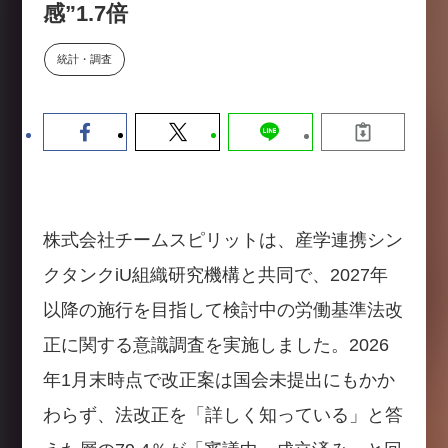
感”1.7倍
【9/30開催】AIで何でもできる時
セミナー
代に、なぜ「DX人財」というキ
ャリアが求められるのか
統計・調査
2026-08-07
株式会社チームスピリットは、産学連携シン
クタンクiU組織研究機構と共同で、2027年
以降の施行を目指して検討中の労働基準法改
正に関する意識調査を実施しました。2026
年1月末時点で改正案は国会未提出にもかか
わらず、法改正を「詳しく知っている」と答