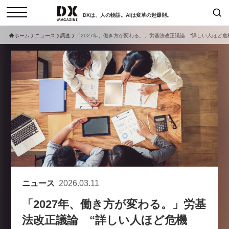
DXは、人の物語。AIは変革の起爆剤。
ホーム
ニュース
調査
「2027年、働き方が変わる。」労基法改正議論 “詳しい人ほど危機
検索
コラム
インタビュー
セミナー
ニュース
サービスメニュー
日本オムニチャネル協会
トップページ
現在開催予定のセミナー
特集
動画
【8/12開催】「イノベーションを
セミナー
サイトマップ
数値化する」～投資される事業の
お問い合わせ
基準と、終活DX「SouSou」に
個人情報保護法について
学ぶ資金調達・巻き込みのリアル
ニュース
2026.03.11
運営会社
～
「2027年、働き方が変わる。」労基
採用情報
2026-06-10
法改正議論 “詳しい人ほど危機