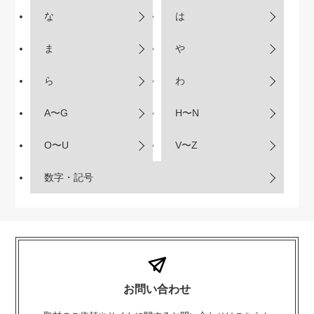
な
は
ま
や
ら
わ
A〜G
H〜N
O〜U
V〜Z
数字・記号
お問い合わせ