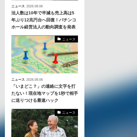
ニュース
2026.08.06
法人数は10年で半減も売上高は5
年ぶり12兆円台へ回復！パチンコ
ホール経営法人の動向調査を発表
ニュース
ニュース
2026.08.06
「いまどこ？」の連絡に文字を打
たない！現在地マップを1秒で相手
に送りつける最速ハック
ニュース