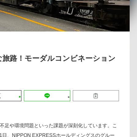
運営会社
【8/12開催】「イノベーションを数値
セミナー
採用情報
する」～投資される事業の基準と、終
DX「SouSou」に学ぶ資金調達・巻
みのリアル～
2026-06-10
たな旅路！モーダルコンビネーション
不足や環境問題といった課題が深刻化しています。こ
1日、NIPPON EXPRESSホールディングスのグルー