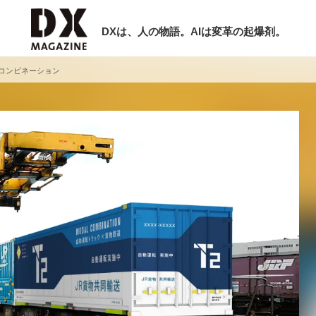
DXは、人の物語。AIは変革の起爆剤。
ルコンビネーション
検索
ラム
インタビュー
ミナー
ニュース
ービスメニュー
日本オムニチャネル協会
現在開催予定のセミナー
トップページ
特集
非公開: 【8/6開催】AIエージェント時
セミナー
動画
代、日本企業は何から始めるべきか。
サイトマップ
シリコンバレーAX最新潮流から学ぶ
お問い合わせ
2026-08-03
個人情報保護法について