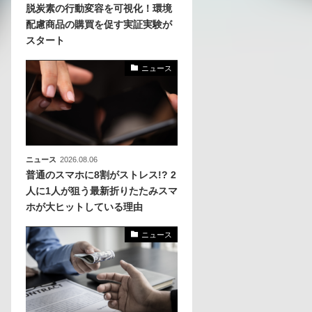
脱炭素の行動変容を可視化！環境
配慮商品の購買を促す実証実験が
化
スタート
活
き込
ニュース
ニュース
2026.08.06
普通のスマホに8割がストレス!? 2
人に1人が狙う最新折りたたみスマ
ホが大ヒットしている理由
ニュース