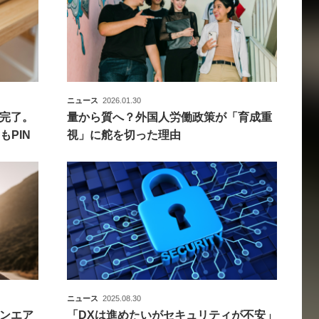
ニュース
2026.01.30
完了。
量から質へ？外国人労働政策が「育成重
もPIN
視」に舵を切った理由
ニュース
2025.08.30
ンエア
「DXは進めたいがセキュリティが不安」