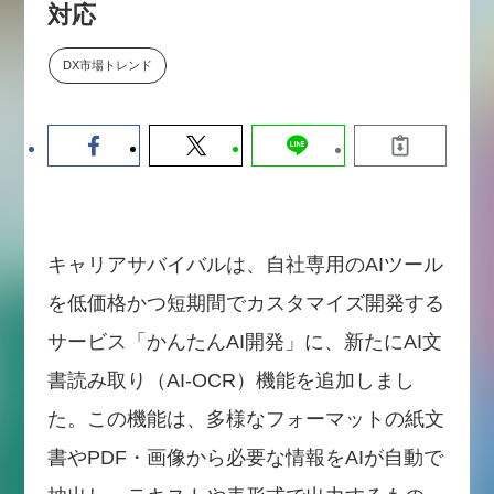
対応
【9/30開催】AIで何でもできる時
セミナー
代に、なぜ「DX人財」というキ
ャリアが求められるのか
DX市場トレンド
2026-08-07
キャリアサバイバルは、自社専用のAIツール
を低価格かつ短期間でカスタマイズ開発する
サービス「かんたんAI開発」に、新たにAI文
書読み取り（AI-OCR）機能を追加しまし
た。この機能は、多様なフォーマットの紙文
書やPDF・画像から必要な情報をAIが自動で