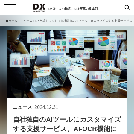
DXは、人の物語。AIは変革の起爆剤。
ホーム
ニュース
DX市場トレンド
自社独自のAIツールにカスタマイズする支援サービス、A
検索
コラム
インタビュー
セミナー
ニュース
サービスメニュー
日本オムニチャネル協会
トップページ
現在開催予定のセミナー
特集
動画
【8/12開催】「イノベーションを
セミナー
サイトマップ
数値化する」～投資される事業の
お問い合わせ
基準と、終活DX「SouSou」に
個人情報保護法について
学ぶ資金調達・巻き込みのリアル
ニュース
2024.12.31
運営会社
～
自社独自のAIツールにカスタマイズ
採用情報
2026-06-10
する支援サービス、AI-OCR機能に