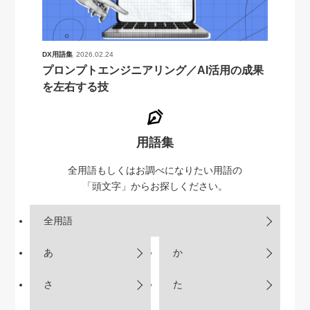
DX用語集
2026.02.24
プロンプトエンジニアリング／AI活用の成果
を左右する技
用語集
全用語もしくはお調べになりたい用語の
「頭文字」からお探しください。
全用語
あ
か
さ
た