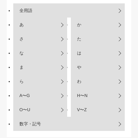
全用語
あ
か
さ
た
な
は
ま
や
ら
わ
A〜G
H〜N
O〜U
V〜Z
数字・記号