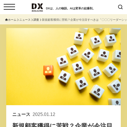
DXは、人の物語。AIは変革の起爆剤。
ホーム
ニュース
調査
新規顧客獲得に苦戦？企業が今注目すべきは「〇〇〇リーダーシッ
検索
コラム
インタビュー
セミナー
ニュース
サービスメニュー
日本オムニチャネル協会
トップページ
現在開催予定のセミナー
特集
動画
【8/12開催】「イノベーションを
セミナー
サイトマップ
数値化する」～投資される事業の
お問い合わせ
基準と、終活DX「SouSou」に
個人情報保護法について
学ぶ資金調達・巻き込みのリアル
運営会社
～
採用情報
ニュース
2025.01.12
2026-06-10
新規顧客獲得に苦戦？企業が今注目