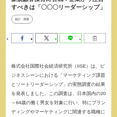
【9/30開催】AIで何でもできる時
セミナー
すべきは「〇〇〇リーダーシップ」
代に、なぜ「DX人財」というキ
ャリアが求められるのか
統計・調査
2026-08-07
株式会社国際社会経済研究所（IISE）は、ビ
ジネスシーンにおける「マーケティング課題
とソートリーダーシップ」の実態調査の結果
を発表しました。この調査は、日本国内の20
～64歳の働く男女を対象に行い、特にブラン
ディングやマーケティングに関連する職種に