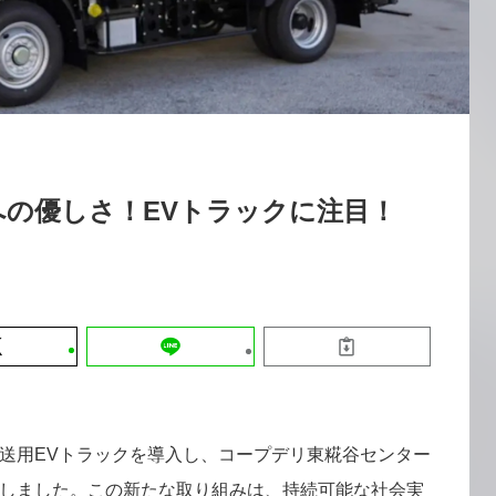
運営会社
【9/30開催】AIで何でもできる時代に
セミナー
採用情報
なぜ「DX人財」というキャリアが求
れるのか
2026-08-07
の優しさ！EVトラックに注目！
送用EVトラックを導入し、コープデリ東糀谷センター
しました。この新たな取り組みは、持続可能な社会実