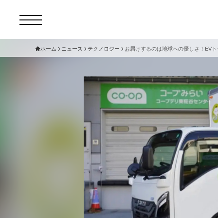
ホーム
ニュース
テクノロジー
お届けするのは地球への優しさ！EV
コ
セ
サ