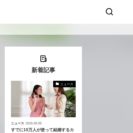
新着記事
ニュース
化
活
き込
ニュース
2026.08.08
すでに15万人が使って結婚するカ