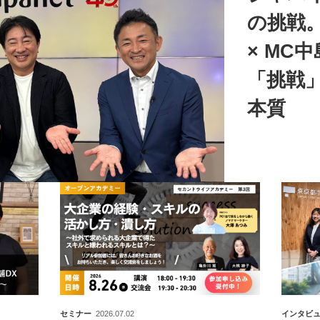
の挑戦
× MC
「挑戦
本質
セミナー
2026.07.02
インタビ