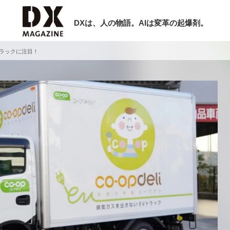
DXは、人の物語。AIは変革の起爆剤。
トラックに注目！
検索
ラム
インタビュー
ミナー
ニュース
ービスメニュー
日本オムニチャネル協会
現在開催予定のセミナー
トップページ
特集
【8/12開催】「イノベーションを数値
セミナー
動画
する」～投資される事業の基準と、終
サイトマップ
DX「SouSou」に学ぶ資金調達・巻
お問い合わせ
みのリアル～
個人情報保護法について
2026-06-10