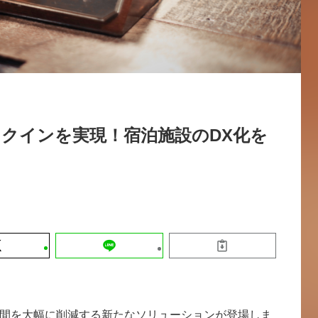
運営会社
【9/30開催】AIで何でもできる時代に
セミナー
採用情報
なぜ「DX人財」というキャリアが求
れるのか
2026-08-07
クインを実現！宿泊施設のDX化を
間を大幅に削減する新たなソリューションが登場しま