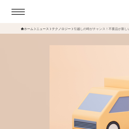
ホーム
ニュース
テクノロジー
引越しの時がチャンス！不要品が新し
コ
セ
サ