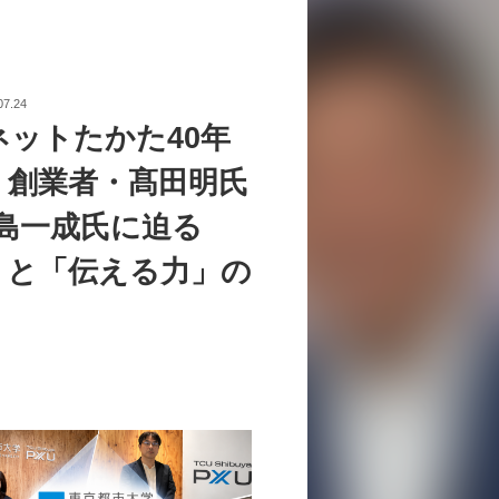
07.24
ネットたかた40年
。創業者・髙田明氏
中島一成氏に迫る
」と「伝える力」の