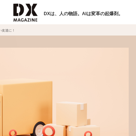
DXは、人の物語。AIは変革の起爆剤。
い友達に！
検索
ラム
インタビュー
ミナー
ニュース
ービスメニュー
日本オムニチャネル協会
現在開催予定のセミナー
トップページ
特集
【8/12開催】「イノベーションを数値
セミナー
動画
する」～投資される事業の基準と、終
サイトマップ
DX「SouSou」に学ぶ資金調達・巻
お問い合わせ
みのリアル～
個人情報保護法について
2026-06-10