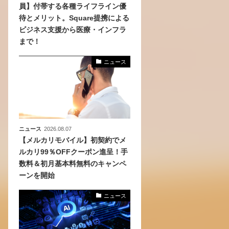
員】付帯する各種ライフライン優
待とメリット。Square提携による
、
ビジネス支援から医療・インフラ
めら
まで！
ニュース
ニュース
2026.08.07
【メルカリモバイル】初契約でメ
ルカリ99％OFFクーポン進呈！手
数料＆初月基本料無料のキャンペ
ーンを開始
ニュース