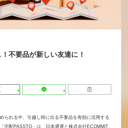
運営会社
【9/30開催】AIで何でもできる時代に
セミナー
採用情報
なぜ「DX人財」というキャリアが求
れるのか
2026-08-07
ス！不要品が新しい友達に！
められる中、引越し時に出る不要品を有効に活用する
宅配PASSTO」は、日本通運と株式会社ECOMMIT