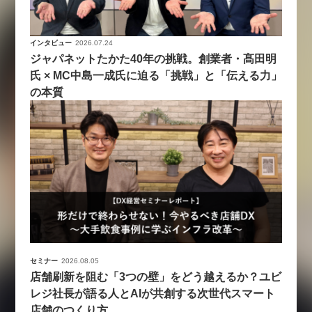
インタビュー
2026.07.24
ジャパネットたかた40年の挑戦。創業者・髙田明
氏 × MC中島一成氏に迫る「挑戦」と「伝える力」
の本質
セミナー
2026.08.05
店舗刷新を阻む「3つの壁」をどう越えるか？ユビ
レジ社長が語る人とAIが共創する次世代スマート
店舗のつくり方