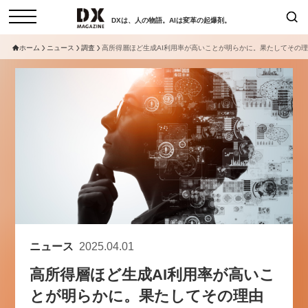
DXは、人の物語。AIは変革の起爆剤。
ホーム
ニュース
調査
高所得層ほど生成AI利用率が高いことが明らかに。果たしてその
検索
コラム
インタビュー
セミナー
ニュース
サービスメニュー
日本オムニチャネル協会
トップページ
現在開催予定のセミナー
特集
動画
【8/12開催】「イノベーションを
セミナー
サイトマップ
数値化する」～投資される事業の
お問い合わせ
基準と、終活DX「SouSou」に
個人情報保護法について
学ぶ資金調達・巻き込みのリアル
ニュース
2025.04.01
運営会社
～
高所得層ほど生成AI利用率が高いこ
採用情報
2026-06-10
とが明らかに。果たしてその理由