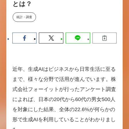
とは？
【9/30開催】AIで何でもできる時
セミナー
代に、なぜ「DX人財」というキ
ャリアが求められるのか
統計・調査
2026-08-07
近年、生成AIはビジネスから日常生活に至る
まで、様々な分野で活用が進んでいます。株
式会社フォーイットが行ったアンケート調査
によれば、日本の20代から60代の男女500人
を対象にした結果、全体の22.6%が何らかの
形で生成AIを利用していることがわかりまし