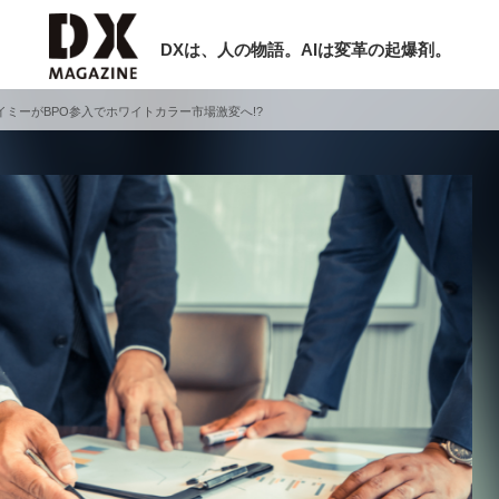
DXは、人の物語。AIは変革の起爆剤。
ミーがBPO参入でホワイトカラー市場激変へ!?
検索
ラム
インタビュー
ミナー
ニュース
ービスメニュー
日本オムニチャネル協会
現在開催予定のセミナー
トップページ
特集
非公開: 【8/6開催】AIエージェント時
セミナー
動画
代、日本企業は何から始めるべきか。
サイトマップ
シリコンバレーAX最新潮流から学ぶ
お問い合わせ
2026-08-03
個人情報保護法について