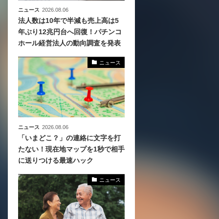
ニュース
2026.08.06
法人数は10年で半減も売上高は5
年ぶり12兆円台へ回復！パチンコ
ホール経営法人の動向調査を発表
ニュース
ニュース
2026.08.06
「いまどこ？」の連絡に文字を打
たない！現在地マップを1秒で相手
に送りつける最速ハック
ニュース