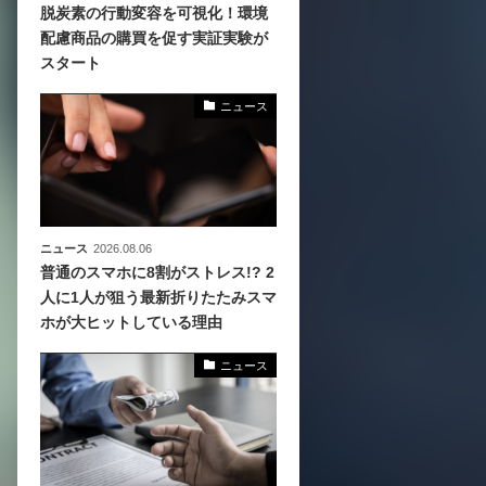
脱炭素の行動変容を可視化！環境
配慮商品の購買を促す実証実験が
化
スタート
活
き込
ニュース
ニュース
2026.08.06
普通のスマホに8割がストレス!? 2
人に1人が狙う最新折りたたみスマ
ホが大ヒットしている理由
ニュース