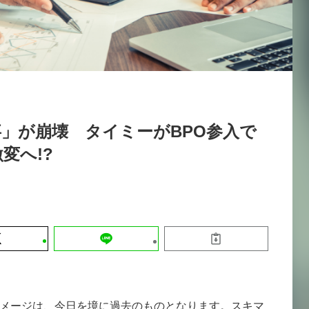
運営会社
【8/12開催】「イノベーションを数値
セミナー
採用情報
する」～投資される事業の基準と、終
DX「SouSou」に学ぶ資金調達・巻
みのリアル～
2026-06-10
」が崩壊 タイミーがBPO参入で
変へ!?
メージは、今日を境に過去のものとなります。スキマ