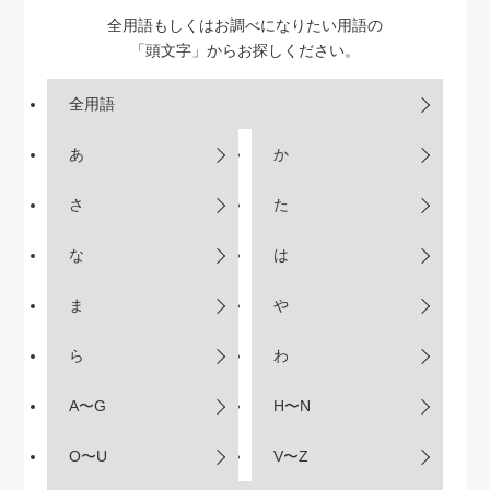
全用語もしくはお調べになりたい用語の
「頭文字」からお探しください。
全用語
あ
か
さ
た
な
は
ま
や
ら
わ
A〜G
H〜N
O〜U
V〜Z