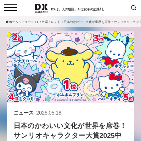
DXは、人の物語。AIは変革の起爆剤。
ホーム
ニュース
DX市場トレンド
日本のかわいい文化が世界を席巻！サンリオキャラクタ
検索
コラム
インタビュー
セミナー
ニュース
サービスメニュー
日本オムニチャネル協会
トップページ
現在開催予定のセミナー
特集
動画
非公開: 【8/6開催】AIエージェン
セミナー
サイトマップ
ト時代、日本企業は何から始める
お問い合わせ
べきか。〜シリコンバレーAX最
個人情報保護法について
新潮流から学ぶ〜
ニュース
2025.05.18
運営会社
2026-08-03
日本のかわいい文化が世界を席巻！
採用情報
サンリオキャラクター大賞2025中
【8/12開催】「イノベーションを
セミナー