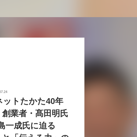
07.24
ネットたかた40年
。創業者・髙田明氏
中島一成氏に迫る