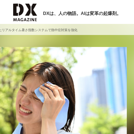
DXは、人の物語。AIは変革の起爆剤。
たリアルタイム暑さ指数システムで熱中症対策を強化
検索
ラム
インタビュー
ミナー
ニュース
ービスメニュー
日本オムニチャネル協会
現在開催予定のセミナー
トップページ
特集
非公開: 【8/6開催】AIエージェント時
セミナー
動画
代、日本企業は何から始めるべきか。
サイトマップ
シリコンバレーAX最新潮流から学ぶ
お問い合わせ
2026-08-03
個人情報保護法について