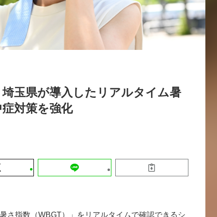
運営会社
【8/12開催】「イノベーションを数値
セミナー
採用情報
する」～投資される事業の基準と、終
DX「SouSou」に学ぶ資金調達・巻
みのリアル～
2026-06-10
！埼玉県が導入したリアルタイム暑
中症対策を強化
暑さ指数（WBGT）」をリアルタイムで確認できるシ