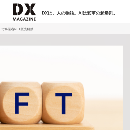
DXは、人の物語。AIは変革の起爆剤。
」で事業者NFT販売解禁
検索
ラム
インタビュー
ミナー
ニュース
ービスメニュー
日本オムニチャネル協会
現在開催予定のセミナー
トップページ
特集
【8/12開催】「イノベーションを数値
セミナー
動画
する」～投資される事業の基準と、終
サイトマップ
DX「SouSou」に学ぶ資金調達・巻
お問い合わせ
みのリアル～
個人情報保護法について
2026-06-10