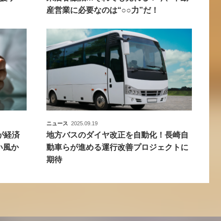
産営業に必要なのは“○○力”だ！
ニュース
2025.09.19
が経済
地方バスのダイヤ改正を自動化！長崎自
い風か
動車らが進める運行改善プロジェクトに
期待