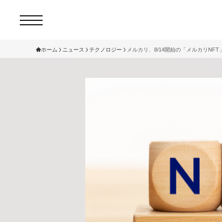
ホーム
ニュース
テクノロジー
メルカリ、8/14開始の「メルカリNFT
コ
セ
サ