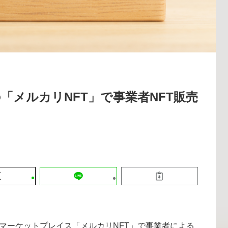
運営会社
【9/30開催】AIで何でもできる時代に
セミナー
採用情報
なぜ「DX人財」というキャリアが求
れるのか
2026-08-07
の「メルカリNFT」で事業者NFT販売
FTマーケットプレイス「メルカリNFT」で事業者による