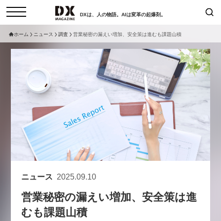
DXは、人の物語。AIは変革の起爆剤。
ホーム
ニュース
調査
営業秘密の漏えい増加、安全策は進むも課題山積
検索
コラム
インタビュー
セミナー
ニュース
サービスメニュー
日本オムニチャネル協会
トップページ
現在開催予定のセミナー
特集
動画
【8/12開催】「イノベーションを
セミナー
サイトマップ
数値化する」～投資される事業の
お問い合わせ
基準と、終活DX「SouSou」に
個人情報保護法について
学ぶ資金調達・巻き込みのリアル
ニュース
2025.09.10
運営会社
～
営業秘密の漏えい増加、安全策は進
採用情報
2026-06-10
むも課題山積