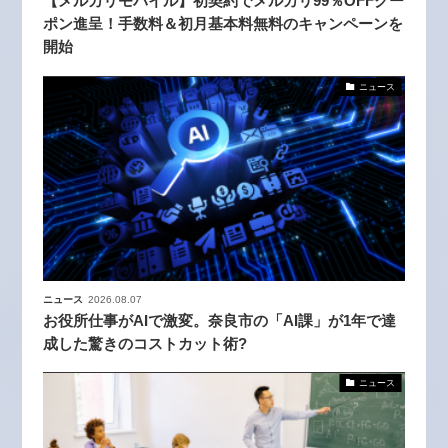
【メルカリモバイル】初契約でメルカリ99％OFFクー
ポン進呈！手数料＆初月基本料無料のキャンペーンを
開始
ニュース
ニュース
2026.08.07
お役所仕事がAIで激変。奈良市の「AI課」が1年で達
成した驚きのコストカット術?
ニュース