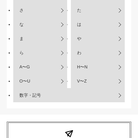
さ
た
な
は
ま
や
ら
わ
A〜G
H〜N
O〜U
V〜Z
数字・記号