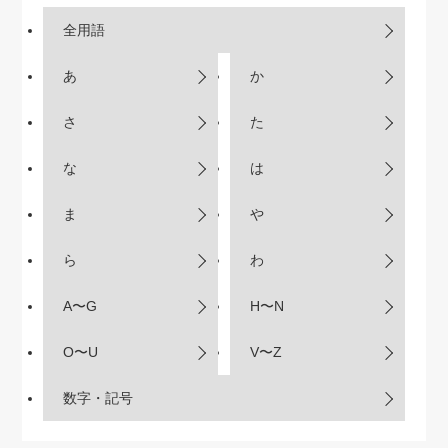
全用語
あ
か
さ
た
な
は
ま
や
ら
わ
A〜G
H〜N
O〜U
V〜Z
数字・記号