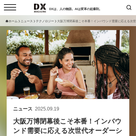
DXは、人の物語。AIは変革の起爆剤。
ホーム
ニュース
テクノロジー
大阪万博閉幕後こそ本番！インバウンド需要に応える次世
検索
コラム
インタビュー
セミナー
ニュース
サービスメニュー
日本オムニチャネル協会
トップページ
現在開催予定のセミナー
特集
動画
非公開: 【8/6開催】AIエージェン
セミナー
サイトマップ
ト時代、日本企業は何から始める
お問い合わせ
べきか。〜シリコンバレーAX最
個人情報保護法について
新潮流から学ぶ〜
ニュース
2025.09.19
運営会社
2026-08-03
大阪万博閉幕後こそ本番！インバウ
採用情報
ンド需要に応える次世代オーダーシ
【8/12開催】「イノベーションを
セミナー