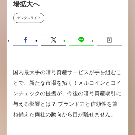
場拡大へ
【9/30開催】AIで何でもできる時
セミナー
代に、なぜ「DX人財」というキ
ャリアが求められるのか
デジタルライフ
2026-08-07
国内最大手の暗号資産サービスが手を組むこ
とで、新たな市場を拓く！メルコインとコイ
ンチェックの提携が、今後の暗号資産取引に
与える影響とは？ ブランド力と信頼性を兼
ね備えた両社の動向から目が離せません。