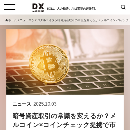
DXは、人の物語。AIは変革の起爆剤。
ホーム
ニュース
デジタルライフ
暗号資産取引の常識を変えるか？メルコイン×コインチ
検索
コラム
インタビュー
セミナー
ニュース
サービスメニュー
日本オムニチャネル協会
トップページ
現在開催予定のセミナー
特集
動画
【8/12開催】「イノベーションを
セミナー
サイトマップ
数値化する」～投資される事業の
お問い合わせ
基準と、終活DX「SouSou」に
個人情報保護法について
学ぶ資金調達・巻き込みのリアル
ニュース
2025.10.03
運営会社
～
暗号資産取引の常識を変えるか？メ
採用情報
2026-06-10
ルコイン×コインチェック提携で市