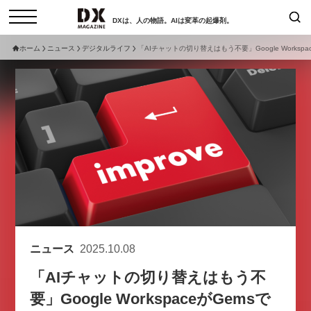
DXは、人の物語。AIは変革の起爆剤。
ホーム
ニュース
デジタルライフ
「AIチャットの切り替えはもう不要」Google Workspa
検索
コラム
インタビュー
セミナー
ニュース
サービスメニュー
日本オムニチャネル協会
トップページ
現在開催予定のセミナー
特集
動画
非公開: 【8/6開催】AIエージェン
セミナー
サイトマップ
ト時代、日本企業は何から始める
お問い合わせ
べきか。〜シリコンバレーAX最
個人情報保護法について
新潮流から学ぶ〜
ニュース
2025.10.08
運営会社
2026-08-03
「AIチャットの切り替えはもう不
採用情報
要」Google WorkspaceがGemsで
【8/12開催】「イノベーションを
セミナー