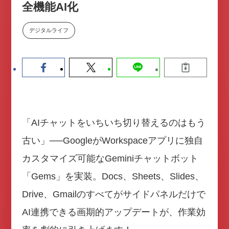
全機能AI化
数値化する」～投資される事業の
基準と、終活DX「SouSou」に
学ぶ資金調達・巻き込みのリアル
デジタルライフ
～
2026-06-10
「AIチャットをいちいち切り替えるのはもう
古い」──GoogleがWorkspaceアプリに独自
カスタマイズ可能なGeminiチャットボット
「Gems」を実装。Docs、Sheets、Slides、
Drive、Gmailのすべてがサイドパネルだけで
AI連携できる画期的アップデートが、作業効