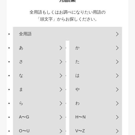
全用語もしくはお調べになりたい用語の
「頭文字」からお探しください。
全用語
あ
か
さ
た
な
は
ま
や
ら
わ
A〜G
H〜N
O〜U
V〜Z