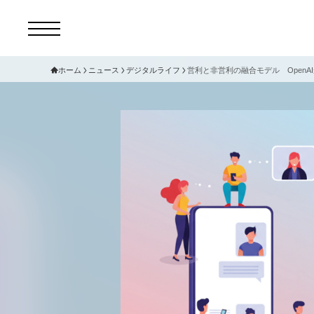
ホーム
ニュース
デジタルライフ
営利と非営利の融合モデル OpenA
コ
セ
サ