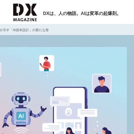
DXは、人の物語。AIは変革の起爆剤。
Iが示す「AI資本設計」の新たな形
検索
ラム
インタビュー
ミナー
ニュース
ービスメニュー
日本オムニチャネル協会
現在開催予定のセミナー
トップページ
特集
【8/12開催】「イノベーションを数値
セミナー
動画
する」～投資される事業の基準と、終
サイトマップ
DX「SouSou」に学ぶ資金調達・巻
お問い合わせ
みのリアル～
個人情報保護法について
2026-06-10