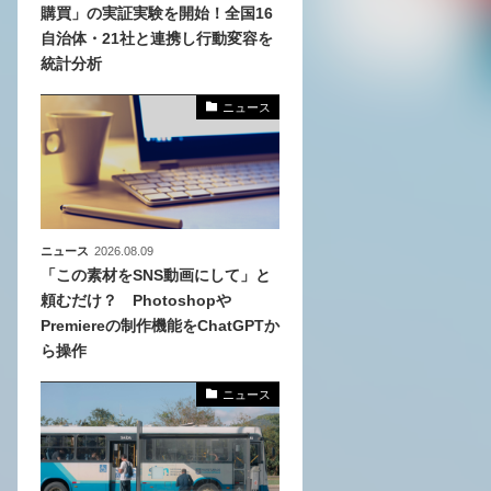
購買」の実証実験を開始！全国16
自治体・21社と連携し行動変容を
、
統計分析
めら
ニュース
ニュース
2026.08.09
「この素材をSNS動画にして」と
頼むだけ？ Photoshopや
Premiereの制作機能をChatGPTか
ら操作
ニュース