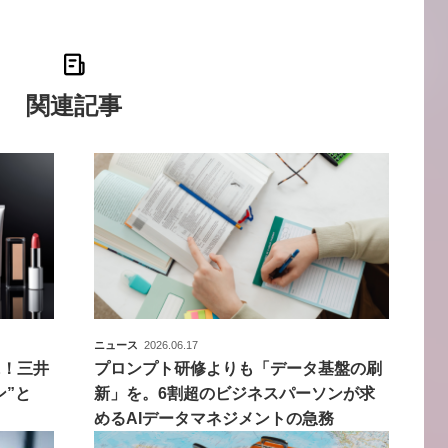
関連記事
ニュース
2026.06.17
に！三井
プロンプト研修よりも「データ基盤の刷
ン”と
新」を。6割超のビジネスパーソンが求
めるAIデータマネジメントの急務