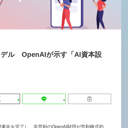
運営会社
【9/30開催】AIで何でもできる時代に
セミナー
採用情報
なぜ「DX人財」というキャリアが求
れるのか
2026-08-07
ル OpenAIが示す「AI資本設
簡素化を完了し、非営利のOpenAI財団が営利株式約