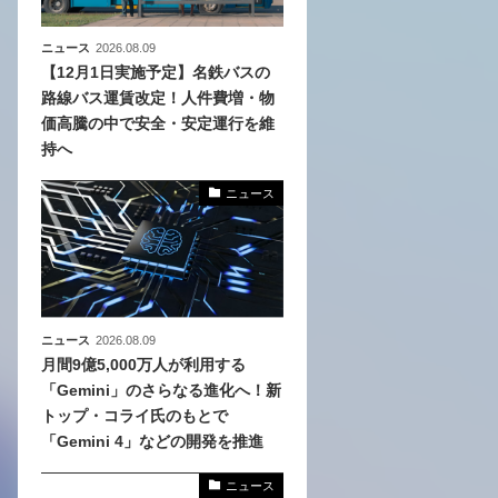
ニュース
2026.08.09
【12月1日実施予定】名鉄バスの
路線バス運賃改定！人件費増・物
価高騰の中で安全・安定運行を維
持へ
ニュース
ニュース
2026.08.09
月間9億5,000万人が利用する
「Gemini」のさらなる進化へ！新
トップ・コライ氏のもとで
「Gemini 4」などの開発を推進
ニュース