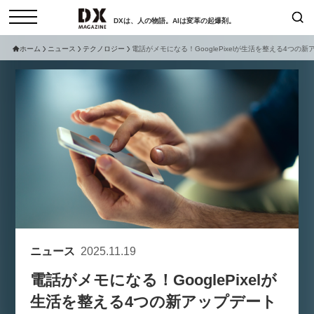
DXは、人の物語。AIは変革の起爆剤。
ホーム
ニュース
テクノロジー
電話がメモになる！GooglePixelが生活を整える4つの
検索
コラム
インタビュー
セミナー
ニュース
サービスメニュー
日本オムニチャネル協会
トップページ
現在開催予定のセミナー
特集
動画
【8/12開催】「イノベーションを
セミナー
サイトマップ
数値化する」～投資される事業の
お問い合わせ
基準と、終活DX「SouSou」に
個人情報保護法について
学ぶ資金調達・巻き込みのリアル
ニュース
2025.11.19
運営会社
～
電話がメモになる！GooglePixelが
採用情報
2026-06-10
生活を整える4つの新アップデート