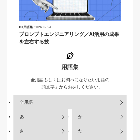
DX用語集
2026.02.24
プロンプトエンジニアリング／AI活用の成果
を左右する技
用語集
全用語もしくはお調べになりたい用語の
「頭文字」からお探しください。
全用語
あ
か
さ
た