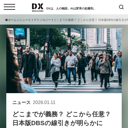
DXは、人の物語。AIは変革の起爆剤。
ホーム
ニュース
テクノロジー
どこまでが義務？ どこから任意？ 日本版DBSの線引きが
検索
コラム
インタビュー
セミナー
ニュース
サービスメニュー
日本オムニチャネル協会
トップページ
現在開催予定のセミナー
特集
動画
【8/12開催】「イノベーションを
セミナー
サイトマップ
数値化する」～投資される事業の
お問い合わせ
基準と、終活DX「SouSou」に
個人情報保護法について
学ぶ資金調達・巻き込みのリアル
ニュース
2026.01.11
運営会社
～
どこまでが義務？ どこから任意？
採用情報
2026-06-10
日本版DBSの線引きが明らかに