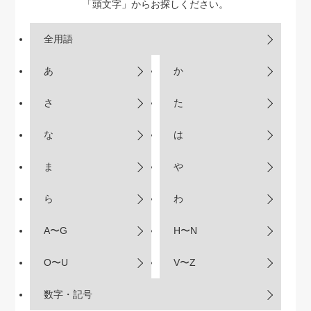
「頭文字」からお探しください。
全用語
あ
か
さ
た
な
は
ま
や
ら
わ
A〜G
H〜N
O〜U
V〜Z
数字・記号