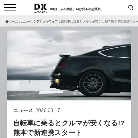
DXは、人の物語。AIは変革の起爆剤。
ホーム
ニュース
デジタルライフ
自転車に乗るとクルマが安くなる!? 熊本で新連携スタ
検索
コラム
インタビュー
セミナー
ニュース
サービスメニュー
日本オムニチャネル協会
トップページ
現在開催予定のセミナー
特集
動画
【8/6開催】AIエージェント時
セミナー
サイトマップ
代、日本企業は何から始めるべき
お問い合わせ
か。〜シリコンバレーAX最新潮
個人情報保護法について
流から学ぶ〜
ニュース
2026.03.17
運営会社
2026-08-03
自転車に乗るとクルマが安くなる!?
採用情報
熊本で新連携スタート
【8/12開催】「イノベーションを
セミナー