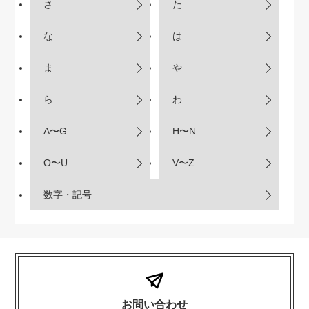
さ
た
な
は
ま
や
ら
わ
A〜G
H〜N
O〜U
V〜Z
数字・記号
お問い合わせ