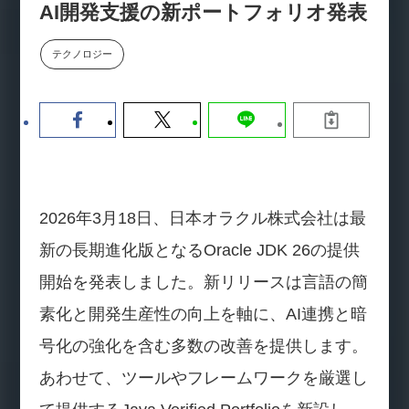
AI開発支援の新ポートフォリオ発表
数値化する」～投資される事業の
基準と、終活DX「SouSou」に
学ぶ資金調達・巻き込みのリアル
テクノロジー
～
2026-06-10
2026年3月18日、日本オラクル株式会社は最
新の長期進化版となるOracle JDK 26の提供
開始を発表しました。新リリースは言語の簡
素化と開発生産性の向上を軸に、AI連携と暗
号化の強化を含む多数の改善を提供します。
あわせて、ツールやフレームワークを厳選し