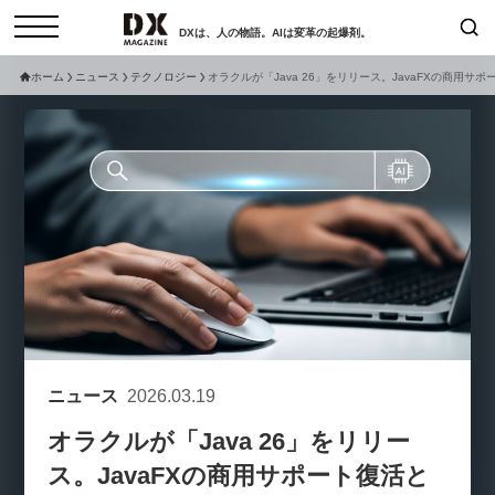
DXは、人の物語。AIは変革の起爆剤。
ホーム
ニュース
テクノロジー
オラクルが「Java 26」をリリース。JavaFXの商用
検索
コラム
インタビュー
セミナー
ニュース
サービスメニュー
日本オムニチャネル協会
トップページ
現在開催予定のセミナー
特集
動画
非公開: 【8/6開催】AIエージェン
セミナー
サイトマップ
ト時代、日本企業は何から始める
お問い合わせ
べきか。〜シリコンバレーAX最
個人情報保護法について
新潮流から学ぶ〜
ニュース
2026.03.19
運営会社
2026-08-03
オラクルが「Java 26」をリリー
採用情報
ス。JavaFXの商用サポート復活と
【8/12開催】「イノベーションを
セミナー