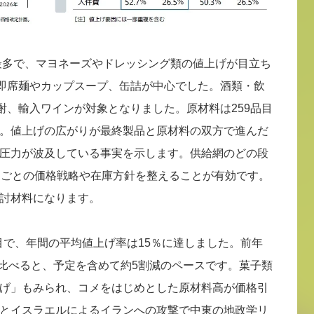
と最多で、マヨネーズやドレッシング類の値上げが目立ち
、即席麺やカップスープ、缶詰が中心でした。酒類・飲
酎、輸入ワインが対象となりました。原材料は259品目
。値上げの広がりが最終製品と原材料の双方で進んだ
圧力が波及している事実を示します。供給網のどの段
Uごとの価格戦略や在庫方針を整えることが有効です。
討材料になります。
品目で、年間の平均値上げ率は15％に達しました。前年
と比べると、予定を含めて約5割減のペースです。菓子類
げ」もみられ、コメをはじめとした原材料高が価格引
とイスラエルによるイランへの攻撃で中東の地政学リ