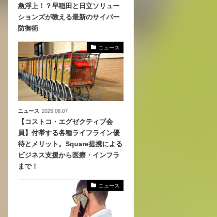
急浮上！？早稲田と日立ソリュー
ションズが教える最新のサイバー
、
防御術
めら
ニュース
ニュース
2026.08.07
【コストコ・エグゼクティブ会
員】付帯する各種ライフライン優
待とメリット。Square提携による
ビジネス支援から医療・インフラ
まで！
ニュース