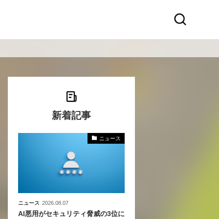
新着記事
ニュース
化
活
き込
ニュース
2026.08.07
AI悪用がセキュリティ脅威の3位に