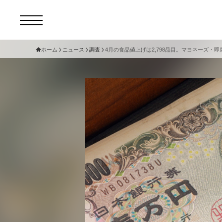
ホーム
ニュース
調査
4月の食品値上げは2,798品目。マヨネーズ・即
コ
セ
サ