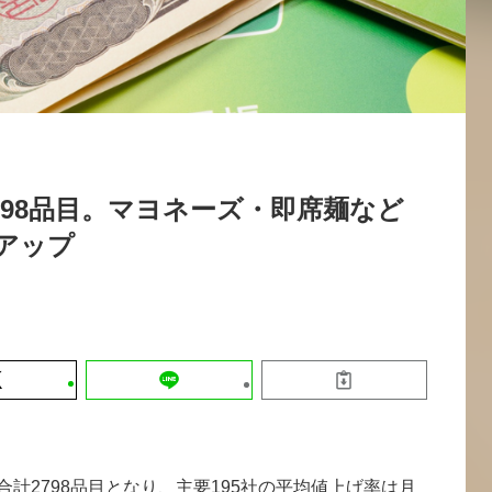
運営会社
【9/30開催】AIで何でもできる時代に
セミナー
採用情報
なぜ「DX人財」というキャリアが求
れるのか
2026-08-07
798品目。マヨネーズ・即席麺など
％アップ
合計2798品目となり、主要195社の平均値上げ率は月