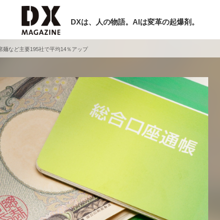
DXは、人の物語。AIは変革の起爆剤。
席麺など主要195社で平均14％アップ
検索
ラム
インタビュー
ミナー
ニュース
ービスメニュー
日本オムニチャネル協会
現在開催予定のセミナー
トップページ
特集
【8/12開催】「イノベーションを数値
セミナー
動画
する」～投資される事業の基準と、終
サイトマップ
DX「SouSou」に学ぶ資金調達・巻
お問い合わせ
みのリアル～
個人情報保護法について
2026-06-10