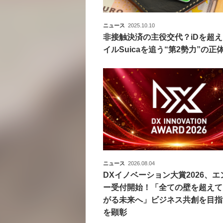
ニュース
2025.10.10
非接触決済の主役交代？iDを超
イルSuicaを追う“第2勢力”の正
ニュース
2026.08.04
DXイノベーション大賞2026、エ
ー受付開始！「全ての壁を超えて
がる未来へ」ビジネス共創を目指
を顕彰