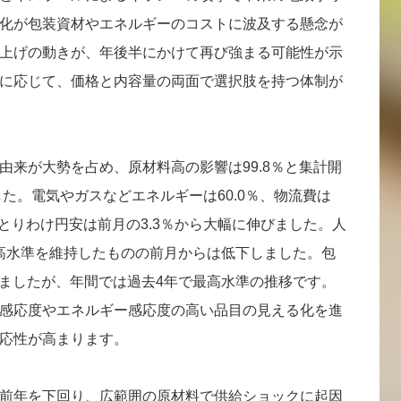
化が包装資材やエネルギーのコストに波及する懸念が
上げの動きが、年後半にかけて再び強まる可能性が示
に応じて、価格と内容量の両面で選択肢を持つ体制が
由来が大勢を占め、原材料高の影響は99.8％と集計開
した。電気やガスなどエネルギーは60.0％、物流費は
し、とりわけ円安は前月の3.3％から大幅に伸びました。人
最高水準を維持したものの前月からは低下しました。包
りましたが、年間では過去4年で最高水準の推移です。
感応度やエネルギー感応度の高い品目の見える化を進
応性が高まります。
前年を下回り、広範囲の原材料で供給ショックに起因