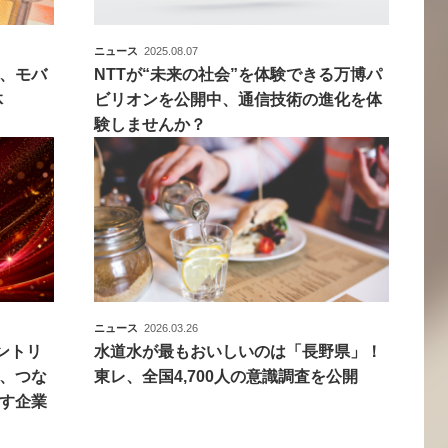
ニュース
2025.08.07
え、モバ
NTTが“未来の社会”を体験できる万博パ
体
ビリオンを公開中、通信技術の進化を体
験しませんか？
ニュース
2026.03.26
ントリ
水道水が最もおいしいのは「長野県」！
、つな
東レ、全国4,700人の意識調査を公開
す企業