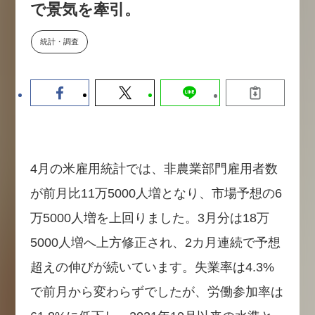
で景気を牽引。
数値化する」～投資される事業の
基準と、終活DX「SouSou」に
学ぶ資金調達・巻き込みのリアル
統計・調査
～
2026-06-10
4月の米雇用統計では、非農業部門雇用者数
が前月比11万5000人増となり、市場予想の6
万5000人増を上回りました。3月分は18万
5000人増へ上方修正され、2カ月連続で予想
超えの伸びが続いています。失業率は4.3%
で前月から変わらずでしたが、労働参加率は