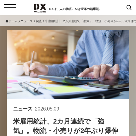
DXは、人の物語。AIは変革の起爆剤。
ホーム
ニュース
調査
米雇用統計、2カ月連続で「強気」。物流・小売りが2年ぶり爆伸
検索
コラム
インタビュー
セミナー
ニュース
サービスメニュー
日本オムニチャネル協会
トップページ
現在開催予定のセミナー
特集
動画
非公開: 【8/6開催】AIエージェン
セミナー
サイトマップ
ト時代、日本企業は何から始める
お問い合わせ
べきか。〜シリコンバレーAX最
個人情報保護法について
新潮流から学ぶ〜
ニュース
2026.05.09
運営会社
2026-08-03
米雇用統計、2カ月連続で「強
採用情報
気」。物流・小売りが2年ぶり爆伸
【8/12開催】「イノベーションを
セミナー